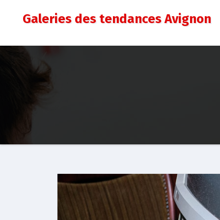
Aller
Galeries des tendances Avignon
au
contenu