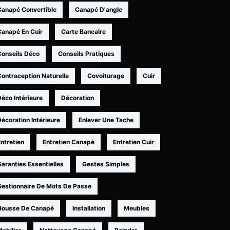
Canapé Convertible
Canapé D'angle
Canapé En Cuir
Carte Bancaire
Conseils Déco
Conseils Pratiques
Contraception Naturelle
Covoiturage
Cuir
éco Intérieure
Décoration
écoration Intérieure
Enlever Une Tache
ntretien
Entretien Canapé
Entretien Cuir
aranties Essentielles
Gestes Simples
Gestionnaire De Mots De Passe
Housse De Canapé
Installation
Meubles