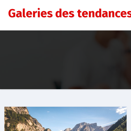
Aller
au
Galeries des tendance
contenu