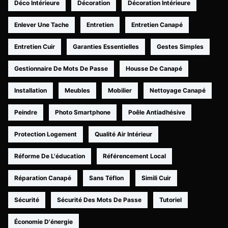
Déco Intérieure
Décoration
Décoration Intérieure
Enlever Une Tache
Entretien
Entretien Canapé
Entretien Cuir
Garanties Essentielles
Gestes Simples
Gestionnaire De Mots De Passe
Housse De Canapé
Installation
Meubles
Mobilier
Nettoyage Canapé
Peindre
Photo Smartphone
Poêle Antiadhésive
Protection Logement
Qualité Air Intérieur
Réforme De L'éducation
Référencement Local
Réparation Canapé
Sans Téflon
Simili Cuir
Sécurité
Sécurité Des Mots De Passe
Tutoriel
Économie D'énergie