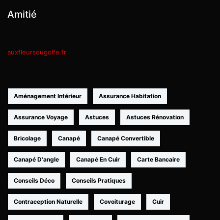
Amitié
auxfleursdugolfe.fr
Aménagement Intérieur
Assurance Habitation
Assurance Voyage
Astuces
Astuces Rénovation
Bricolage
Canapé
Canapé Convertible
Canapé D'angle
Canapé En Cuir
Carte Bancaire
Conseils Déco
Conseils Pratiques
Contraception Naturelle
Covoiturage
Cuir