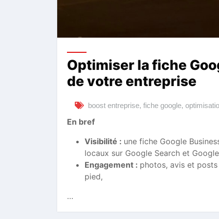
Optimiser la fiche Goog
de votre entreprise
boost entreprise
,
fiche google
,
optimisati
En bref
Visibilité :
une fiche Google Business 
locaux sur Google Search et Googl
Engagement :
photos, avis et posts
pied,
…