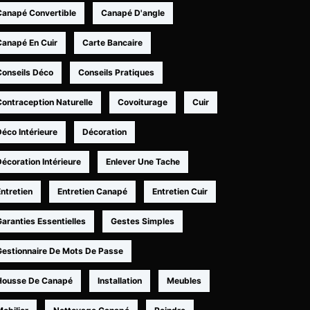
Canapé Convertible
Canapé D'angle
Canapé En Cuir
Carte Bancaire
Conseils Déco
Conseils Pratiques
Contraception Naturelle
Covoiturage
Cuir
éco Intérieure
Décoration
écoration Intérieure
Enlever Une Tache
ntretien
Entretien Canapé
Entretien Cuir
aranties Essentielles
Gestes Simples
Gestionnaire De Mots De Passe
Housse De Canapé
Installation
Meubles