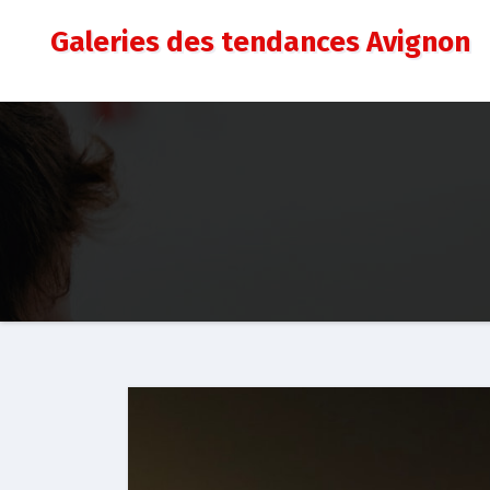
Aller
Galeries des tendances Avignon
au
contenu