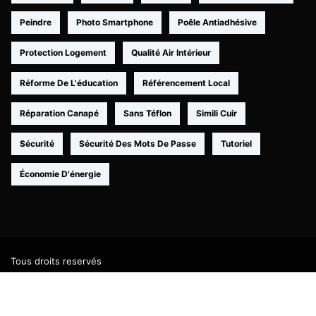
Peindre
Photo Smartphone
Poêle Antiadhésive
Protection Logement
Qualité Air Intérieur
Réforme De L'éducation
Référencement Local
Réparation Canapé
Sans Téflon
Simili Cuir
Sécurité
Sécurité Des Mots De Passe
Tutoriel
Économie D'énergie
Tous droits reservés