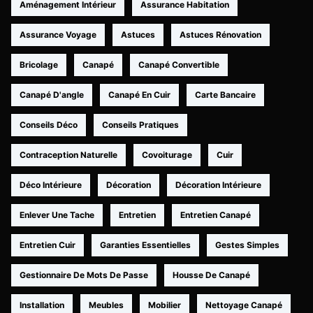
Aménagement Intérieur
Assurance Habitation
Assurance Voyage
Astuces
Astuces Rénovation
Bricolage
Canapé
Canapé Convertible
Canapé D'angle
Canapé En Cuir
Carte Bancaire
Conseils Déco
Conseils Pratiques
Contraception Naturelle
Covoiturage
Cuir
Déco Intérieure
Décoration
Décoration Intérieure
Enlever Une Tache
Entretien
Entretien Canapé
Entretien Cuir
Garanties Essentielles
Gestes Simples
Gestionnaire De Mots De Passe
Housse De Canapé
Installation
Meubles
Mobilier
Nettoyage Canapé