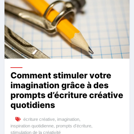
Comment stimuler votre
imagination grâce à des
prompts d’écriture créative
quotidiens
écriture créative
,
imagination
,
inspiration quotidienne
,
prompts d'écriture
,
stimulation de la créativité