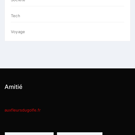
Tech
Voyage
Amitié
auxfleursdugolfe.fr