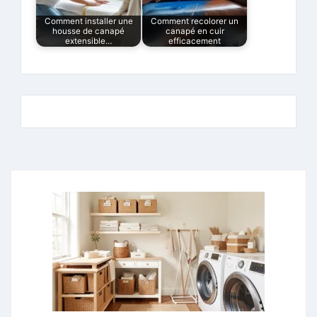
Comment installer une
Comment recolorer un
housse de canapé
canapé en cuir
extensible…
efficacement