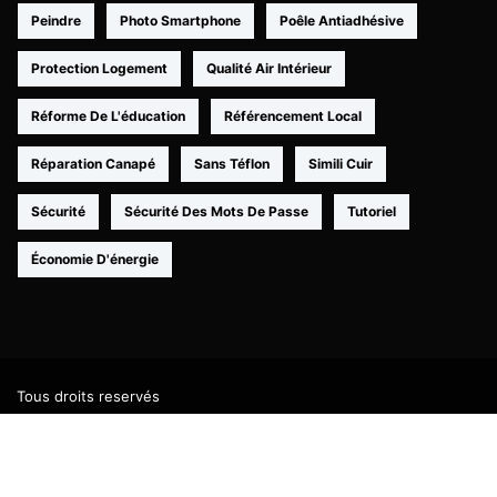
Peindre
Photo Smartphone
Poêle Antiadhésive
Protection Logement
Qualité Air Intérieur
Réforme De L'éducation
Référencement Local
Réparation Canapé
Sans Téflon
Simili Cuir
Sécurité
Sécurité Des Mots De Passe
Tutoriel
Économie D'énergie
Tous droits reservés