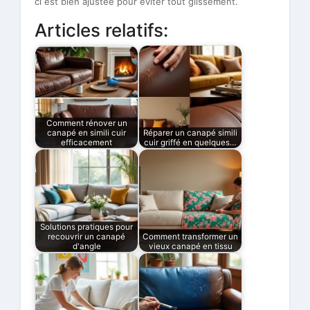
ci est bien ajustée pour éviter tout glissement.
Articles relatifs:
Comment rénover un
canapé en simili cuir
Réparer un canapé simili
efficacement
cuir griffé en quelques…
Solutions pratiques pour
recouvrir un canapé
Comment transformer un
d'angle
vieux canapé en tissu