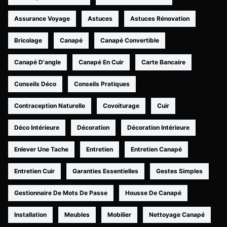
Assurance Voyage
Astuces
Astuces Rénovation
Bricolage
Canapé
Canapé Convertible
Canapé D'angle
Canapé En Cuir
Carte Bancaire
Conseils Déco
Conseils Pratiques
Contraception Naturelle
Covoiturage
Cuir
Déco Intérieure
Décoration
Décoration Intérieure
Enlever Une Tache
Entretien
Entretien Canapé
Entretien Cuir
Garanties Essentielles
Gestes Simples
Gestionnaire De Mots De Passe
Housse De Canapé
Installation
Meubles
Mobilier
Nettoyage Canapé