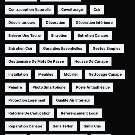
Contraception Naturelle
Covoiturage
Cuir
Déco Intérieure
Décoration
Décoration Intérieure
Enlever Une Tache
Entretien
Entretien Canapé
Entretien Cuir
Garanties Essentielles
Gestes Simples
Gestionnaire De Mots De Passe
Housse De Canapé
Installation
Meubles
Mobilier
Nettoyage Canapé
Peindre
Photo Smartphone
Poêle Antiadhésive
Protection Logement
Qualité Air Intérieur
Réforme De L'éducation
Référencement Local
Réparation Canapé
Sans Téflon
Simili Cuir