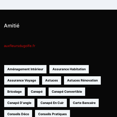
Amitié
auxfleursdugolfe.fr
Aménagement Intérieur
Assurance Habitation
Assurance Voyage
Astuces
Astuces Rénovation
Bricolage
Canapé
Canapé Convertible
Canapé D'angle
Canapé En Cuir
Carte Bancaire
Conseils Déco
Conseils Pratiques