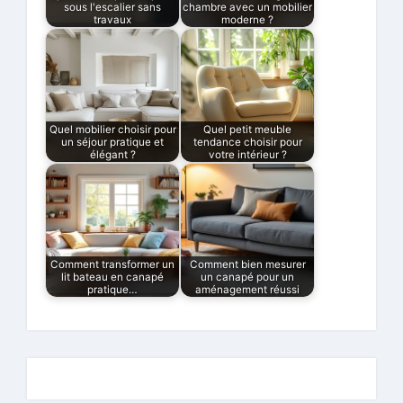
sous l'escalier sans
chambre avec un mobilier
travaux
moderne ?
Quel mobilier choisir pour
Quel petit meuble
un séjour pratique et
tendance choisir pour
élégant ?
votre intérieur ?
Comment transformer un
Comment bien mesurer
lit bateau en canapé
un canapé pour un
pratique…
aménagement réussi