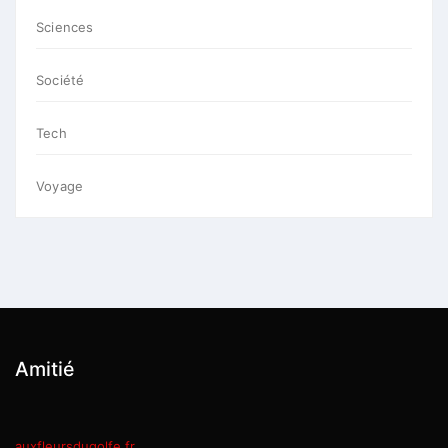
Sciences
Société
Tech
Voyage
Amitié
auxfleursdugolfe.fr