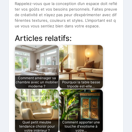
Rappelez-vous que la conception d’un espace doit reflé
ter vos goûts et vos besoins personnels. Faites preuve
de créativité et n’ayez pas peur d’expérimenter avec dif
férentes textures, couleurs et styles. L’important est q
ue vous vous sentiez bien dans votre espace.
Articles relatifs:
Comment aménager sa
chambre avec un mobilier
Pourquoi la table basse
moderne ?
tripode est-elle…
Quel petit meuble
Comment apporter une
tendance choisir pour
touche d'exotisme à
votre intérieur ?
votre…