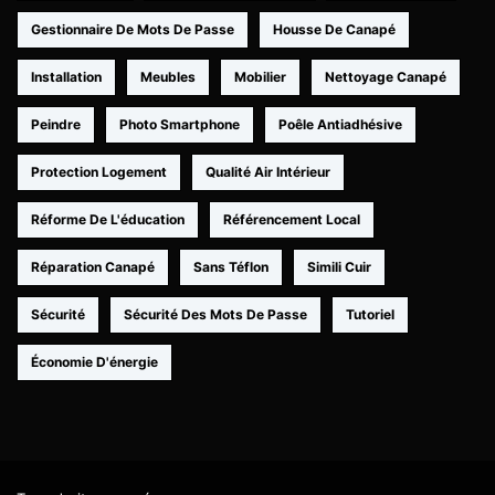
Gestionnaire De Mots De Passe
Housse De Canapé
Installation
Meubles
Mobilier
Nettoyage Canapé
Peindre
Photo Smartphone
Poêle Antiadhésive
Protection Logement
Qualité Air Intérieur
Réforme De L'éducation
Référencement Local
Réparation Canapé
Sans Téflon
Simili Cuir
Sécurité
Sécurité Des Mots De Passe
Tutoriel
Économie D'énergie