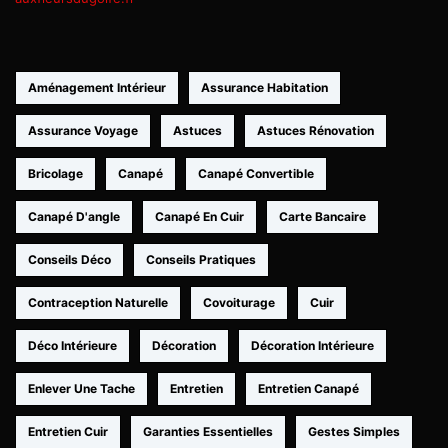
Aménagement Intérieur
Assurance Habitation
Assurance Voyage
Astuces
Astuces Rénovation
Bricolage
Canapé
Canapé Convertible
Canapé D'angle
Canapé En Cuir
Carte Bancaire
Conseils Déco
Conseils Pratiques
Contraception Naturelle
Covoiturage
Cuir
Déco Intérieure
Décoration
Décoration Intérieure
Enlever Une Tache
Entretien
Entretien Canapé
Entretien Cuir
Garanties Essentielles
Gestes Simples