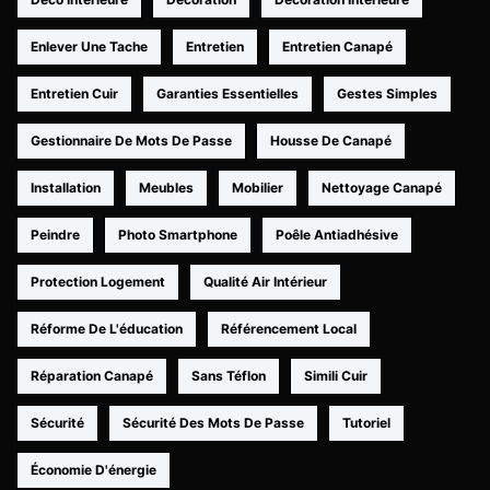
Enlever Une Tache
Entretien
Entretien Canapé
Entretien Cuir
Garanties Essentielles
Gestes Simples
Gestionnaire De Mots De Passe
Housse De Canapé
Installation
Meubles
Mobilier
Nettoyage Canapé
Peindre
Photo Smartphone
Poêle Antiadhésive
Protection Logement
Qualité Air Intérieur
Réforme De L'éducation
Référencement Local
Réparation Canapé
Sans Téflon
Simili Cuir
Sécurité
Sécurité Des Mots De Passe
Tutoriel
Économie D'énergie