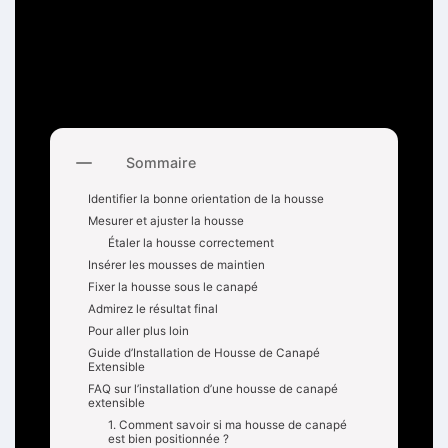
r une tâche délicate, mais en suivant quelques étapes
simples, vous pouvez obtenir un rendu impeccable. Da
ns cet article, nous allons explorer les étapes à suivre
pour assurer un placement optimal, des conseils pour
un ajustement parfait et comment transformer facileme
nt l’apparence de votre mobilier.
Sommaire
Identifier la bonne orientation de la housse
Mesurer et ajuster la housse
Étaler la housse correctement
Insérer les mousses de maintien
Fixer la housse sous le canapé
Admirez le résultat final
Pour aller plus loin
Guide d’Installation de Housse de Canapé
Extensible
FAQ sur l’installation d’une housse de canapé
extensible
1. Comment savoir si ma housse de canapé
est bien positionnée ?