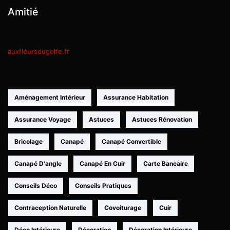
Amitié
auxfleursdugolfe.fr
Aménagement Intérieur
Assurance Habitation
Assurance Voyage
Astuces
Astuces Rénovation
Bricolage
Canapé
Canapé Convertible
Canapé D'angle
Canapé En Cuir
Carte Bancaire
Conseils Déco
Conseils Pratiques
Contraception Naturelle
Covoiturage
Cuir
Déco Intérieure
Décoration
Décoration Intérieure