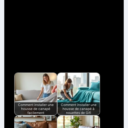
oisir une taille différente ou un modèle spécifique pour
les canapés d’angle.
6. Combien de temps faut-il
pour installer une housse de
canapé ?
L’installation d’une housse de canapé extensible prend
généralement entre 10 et 20 minutes, selon votre expé
rience et le type de canapé.
Articles relatifs:
Comment installer une
Comment installer une
housse de canapé
housse de canapé à
facilement
nouettes de Gifi