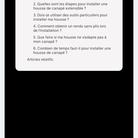
2. Quelles sont les étapes pour installer une
housse de canapé extensible ?
3. Dois-je utiliser des outils particuliers pour
installer ma housse ?
4. Comment obtenir un rendu sans plis lors
de l’installation ?
5. Que faire si ma housse ne s’adapte pas à
mon canapé ?
6. Combien de temps faut-il pour installer une
housse de canapé ?
Articles relatifs:
Identifier la bonne
orientation de la housse
Avant de commencer à installer votre housse, repérez
l’étiquette « BACK » à l’intérieur. Cela vous permettra d
e bien positionner la housse et d’éviter de la mettre à
l’envers. Assurez-vous que l’étiquette soit dirigée vers l
e dos de votre canapé.
Mesurer et ajuster la