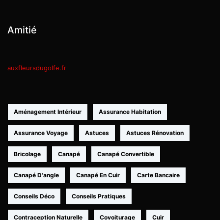
Amitié
auxfleursdugolfe.fr
Aménagement Intérieur
Assurance Habitation
Assurance Voyage
Astuces
Astuces Rénovation
Bricolage
Canapé
Canapé Convertible
Canapé D'angle
Canapé En Cuir
Carte Bancaire
Conseils Déco
Conseils Pratiques
Contraception Naturelle
Covoiturage
Cuir