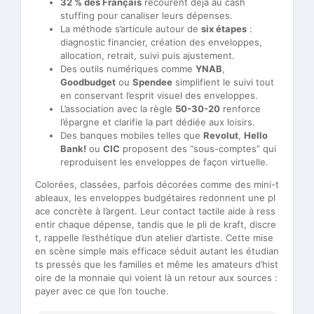
32 % des Français
recourent déjà au cash
stuffing pour canaliser leurs dépenses.
La méthode s’articule autour de
six étapes
:
diagnostic financier, création des enveloppes,
allocation, retrait, suivi puis ajustement.
Des outils numériques comme
YNAB
,
Goodbudget
ou
Spendee
simplifient le suivi tout
en conservant l’esprit visuel des enveloppes.
L’association avec la règle
50-30-20
renforce
l’épargne et clarifie la part dédiée aux loisirs.
Des banques mobiles telles que
Revolut
,
Hello
Bank!
ou
CIC
proposent des “sous-comptes” qui
reproduisent les enveloppes de façon virtuelle.
Colorées, classées, parfois décorées comme des mini-t
ableaux, les enveloppes budgétaires redonnent une pl
ace concrète à l’argent. Leur contact tactile aide à ress
entir chaque dépense, tandis que le pli de kraft, discre
t, rappelle l’esthétique d’un atelier d’artiste. Cette mise
en scène simple mais efficace séduit autant les étudian
ts pressés que les familles et même les amateurs d’hist
oire de la monnaie qui voient là un retour aux sources :
payer avec ce que l’on touche.