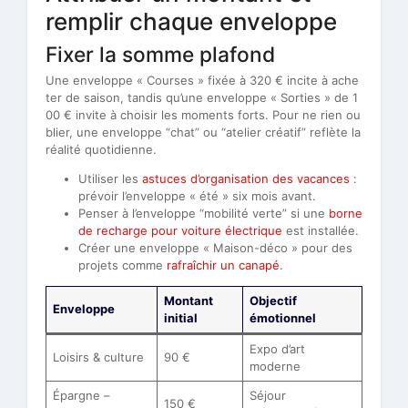
remplir chaque enveloppe
Fixer la somme plafond
Une enveloppe « Courses » fixée à 320 € incite à ache
ter de saison, tandis qu’une enveloppe « Sorties » de 1
00 € invite à choisir les moments forts. Pour ne rien ou
blier, une enveloppe “chat” ou “atelier créatif” reflète la
réalité quotidienne.
Utiliser les
astuces d’organisation des vacances
:
prévoir l’enveloppe « été » six mois avant.
Penser à l’enveloppe “mobilité verte” si une
borne
de recharge pour voiture électrique
est installée.
Créer une enveloppe « Maison-déco » pour des
projets comme
rafraîchir un canapé
.
Montant
Objectif
Enveloppe
initial
émotionnel
Expo d’art
Loisirs & culture
90 €
moderne
Épargne –
Séjour
150 €