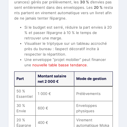
urances) gérés par prélèvement, les
30 %
d’envies pas
sent entièrement dans des enveloppes. Les
20 %
resta
nts partent en virement automatique vers un livret afin
de ne jamais tenter l’épargne.
Si le budget est serré, réduire la part envies à 20
% et passer l’épargne à 10 % le temps de
retrouver une marge.
Visualiser le triptyque sur un tableau accroché
près du bureau : l’aspect décoratif incite à
respecter la répartition.
Une enveloppe “projet mobilier” peut financer
une
nouvelle table basse tendance
.
Montant salaire
Part
Mode de gestion
net 2 000 €
50 %
1 000 €
Prélèvements
Essentiel
30 %
Enveloppes
600 €
Envie
physiques
20 %
Virement
400 €
Épargne
automatique Moka