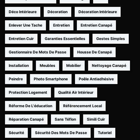
Déco Intérieure
Décoration
Décoration Intérieure
Enlever Une Tache
Entretien
Entretien Canapé
Entretien Cuir
Garanties Essentielles
Gestes Simples
Gestionnaire De Mots De Passe
Housse De Canapé
Installation
Meubles
Mobilier
Nettoyage Canapé
Peindre
Photo Smartphone
Poêle Antiadhésive
Protection Logement
Qualité Air Intérieur
Réforme De L'éducation
Référencement Local
Réparation Canapé
Sans Téflon
Simili Cuir
Sécurité
Sécurité Des Mots De Passe
Tutoriel