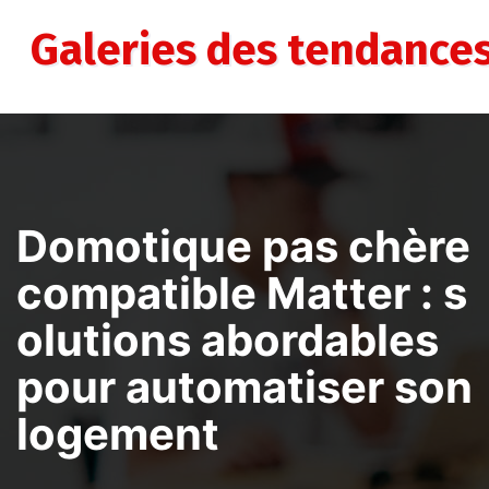
Aller
au
Galeries des tendance
contenu
Domotique pas chère
compatible Matter : s
olutions abordables
pour automatiser son
logement