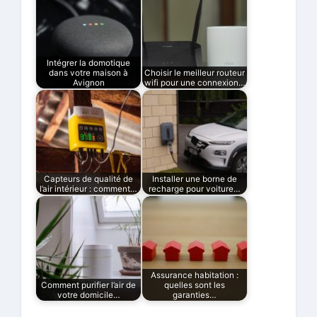
Intégrer la domotique
dans votre maison à
Choisir le meilleur routeur
Avignon
wifi pour une connexion…
Capteurs de qualité de
Installer une borne de
l’air intérieur : comment…
recharge pour voiture…
Assurance habitation :
Comment purifier l’air de
quelles sont les
votre domicile…
garanties…