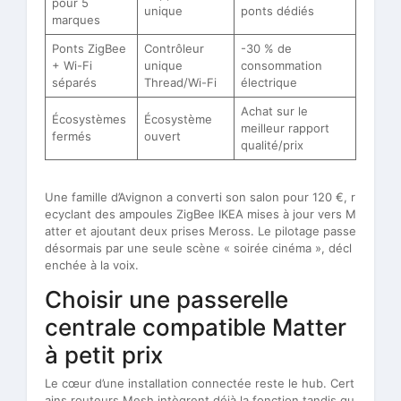
pour 5
unique
ponts dédiés
marques
Ponts ZigBee
Contrôleur
-30 % de
+ Wi-Fi
unique
consommation
séparés
Thread/Wi-Fi
électrique
Achat sur le
Écosystèmes
Écosystème
meilleur rapport
fermés
ouvert
qualité/prix
Une famille d’Avignon a converti son salon pour 120 €, r
ecyclant des ampoules ZigBee IKEA mises à jour vers M
atter et ajoutant deux prises Meross. Le pilotage passe
désormais par une seule scène « soirée cinéma », décl
enchée à la voix.
Choisir une passerelle
centrale compatible Matter
à petit prix
Le cœur d’une installation connectée reste le hub. Cert
ains routeurs Mesh intègrent déjà la fonction tandis qu