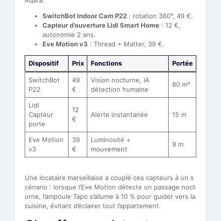
SwitchBot Indoor Cam P22
: rotation 360°, 49 €.
Capteur d’ouverture Lidl Smart Home
: 12 €,
autonomie 2 ans.
Eve Motion v3
: Thread + Matter, 39 €.
Dispositif
Prix
Fonctions
Portée
SwitchBot
49
Vision nocturne, IA
80 m²
P22
€
détection humaine
Lidl
12
Capteur
Alerte instantanée
15 m
€
porte
Eve Motion
39
Luminosité +
9 m
v3
€
mouvement
Une locataire marseillaise a couplé ces capteurs à un s
cénario : lorsque l’Eve Motion détecte un passage noct
urne, l’ampoule Tapo s’allume à 10 % pour guider vers la
cuisine, évitant d’éclairer tout l’appartement.