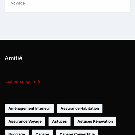
Voyage
Amitié
auxfleursdugolfe.fr
Aménagement Intérieur
Assurance Habitation
Assurance Voyage
Astuces
Astuces Rénovation
Bricolage
Canapé
Canapé Convertible