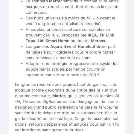
Le standard
Matter
simplifie la compatibilité entre
marques et réduit le coût d’entrée dans la maison
connectée.
Des hubs universels à moins de 40 € ouvrent la
voie à un pilotage centralisé et sécurisé.
Ampoules, prises et capteurs compatibles se
trouvent dès 10 €, proposés par
IKEA
,
TP-Link
Tapo
,
Lidl Smart Home
ou encore
Meross
.
Les gammes
Aqara
,
Eve
et
Nanoleaf
tirent parti
de mises à jour logicielles pour rejoindre Matter
sans remplacer le matériel existant.
Adopter une stratégie progressive et recycler les
équipements actuels permet de couvrir un
logement complet pour moins de 300 €.
Longtemps réservée aux projets haut de gamme, la do
motique profite désormais d’une chute des prix et d’un
e norme commune,
Matter
, qui aligne les protocoles Wi
-Fi, Thread ou ZigBee autour d’un langage unifié. Les e
nseignes grand public se livrent une bataille féroce, fai
sant fondre le ticket d’entrée pour automatiser l’éclaira
ge, la sécurité ou le chauffage. Ce guide rassemble sol
utions, retours d’expérience et astuces pour bâtir un fo
yer intelligent sans grever le budget.