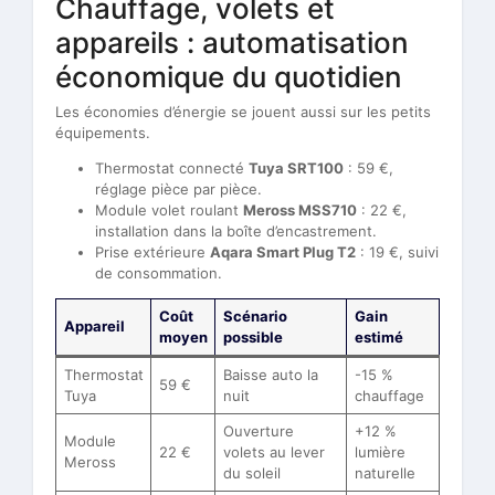
Chauffage, volets et
appareils : automatisation
économique du quotidien
Les économies d’énergie se jouent aussi sur les petits
équipements.
Thermostat connecté
Tuya SRT100
: 59 €,
réglage pièce par pièce.
Module volet roulant
Meross MSS710
: 22 €,
installation dans la boîte d’encastrement.
Prise extérieure
Aqara Smart Plug T2
: 19 €, suivi
de consommation.
Coût
Scénario
Gain
Appareil
moyen
possible
estimé
Thermostat
Baisse auto la
-15 %
59 €
Tuya
nuit
chauffage
Ouverture
+12 %
Module
22 €
volets au lever
lumière
Meross
du soleil
naturelle