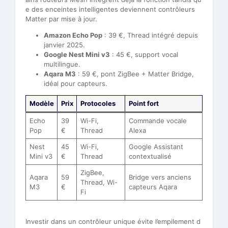
e des enceintes intelligentes deviennent contrôleurs
Matter par mise à jour.
Amazon Echo Pop
: 39 €, Thread intégré depuis
janvier 2025.
Google Nest Mini v3
: 45 €, support vocal
multilingue.
Aqara M3
: 59 €, pont ZigBee + Matter Bridge,
idéal pour capteurs.
Modèle
Prix
Protocoles
Point fort
Echo
39
Wi-Fi,
Commande vocale
Pop
€
Thread
Alexa
Nest
45
Wi-Fi,
Google Assistant
Mini v3
€
Thread
contextualisé
ZigBee,
Aqara
59
Bridge vers anciens
Thread, Wi-
M3
€
capteurs Aqara
Fi
Investir dans un contrôleur unique évite l’empilement d