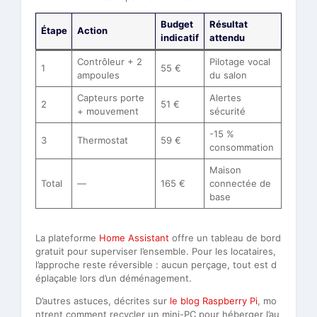
Budget
Résultat
Étape
Action
indicatif
attendu
Contrôleur + 2
Pilotage vocal
1
55 €
ampoules
du salon
Capteurs porte
Alertes
2
51 €
+ mouvement
sécurité
-15 %
3
Thermostat
59 €
consommation
Maison
Total
—
165 €
connectée de
base
La plateforme
Home Assistant
offre un tableau de bord
gratuit pour superviser l’ensemble. Pour les locataires,
l’approche reste réversible : aucun perçage, tout est d
éplaçable lors d’un déménagement.
D’autres astuces, décrites sur
le blog Raspberry Pi
, mo
ntrent comment recycler un mini-PC pour héberger l’au