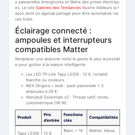
e passerelles énergivores et libère des prises électriqu
es. Le site
Galeries des Tendances
illustre d’ailleurs la f
açon dont un agenda partagé peut être automatisé via
ces hubs.
Éclairage connecté :
ampoules et interrupteurs
compatibles Matter
Remplacer une ampoule reste le geste le plus accessibl
e pour goûter à la maison intelligente.
Les LED TP-Link Tapo L535E : 12 €, tonalité
blanche ou couleurs.
IKEA Dirigera + bulb : pack passerelle + 2
ampoules à 29 €.
Nanoleaf Essentials v2 : Thread natif, rendu
colorimétrique CRI 90.
Prix
Fonctions
Produit
Compatibilités
d’entrée
clés
Blanc + 16
Matter, Alexa,
Tapo L535E
12 €