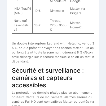
M couleurs
Google
IKEA Tradfri
Matter via
10 €
Dimmable
(MAJ)
Dirigera
Nanoleaf
Thread,
Matter,
Essentials
18 €
2200-6500
HomeKit
v2
K
Un double interrupteur Legrand with Netatmo, vendu 3
5 €, peut à présent envoyer des scènes Matter : un ap
pui long éteint toute la zone nuit, générant 8 % d’écon
omie d’énergie sur la facture mensuelle selon un test in
dépendant.
Sécurité et surveillance :
caméras et capteurs
accessibles
La protection du domicile n’exige plus un abonnement
coûteux. Capteurs de mouvement, alarmes sirènes ou
caméras Full HD sont compatibles Matter ou pontés via
Aqara.