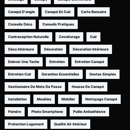
Canapé D'angle
Canapé En Cuir
Carte Bancaire
Conseils Déco
Conseils Pratiques
Contraception Naturelle
Covoiturage
Cuir
Déco Intérieure
Décoration
Décoration Intérieure
Enlever Une Tache
Entretien
Entretien Canapé
Entretien Cuir
Garanties Essentielles
Gestes Simples
Gestionnaire De Mots De Passe
Housse De Canapé
Installation
Meubles
Mobilier
Nettoyage Canapé
Peindre
Photo Smartphone
Poêle Antiadhésive
Protection Logement
Qualité Air Intérieur