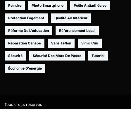
Peindre
Photo Smartphone
Poêle Antiadhésive
Protection Logement
Qualité Air Intérieur
Réforme De L'éducation
Référencement Local
Réparation Canapé
Sans Téflon
Simili Cuir
Sécurité
Sécurité Des Mots De Passe
Tutoriel
Économie D'énergie
Tous droits reservés