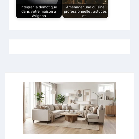
Intégrer la domotique
Aménager une cuisine
dans votre maison à
professionnelle : astuces
Avignon
et…