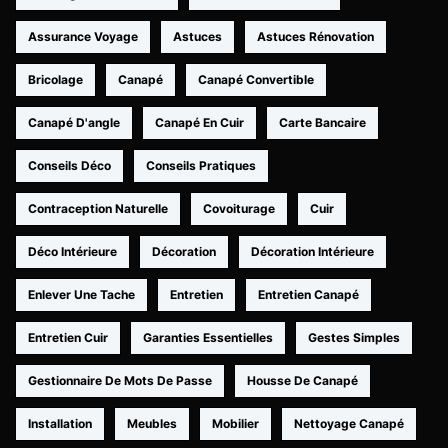
Assurance Voyage
Astuces
Astuces Rénovation
Bricolage
Canapé
Canapé Convertible
Canapé D'angle
Canapé En Cuir
Carte Bancaire
Conseils Déco
Conseils Pratiques
Contraception Naturelle
Covoiturage
Cuir
Déco Intérieure
Décoration
Décoration Intérieure
Enlever Une Tache
Entretien
Entretien Canapé
Entretien Cuir
Garanties Essentielles
Gestes Simples
Gestionnaire De Mots De Passe
Housse De Canapé
Installation
Meubles
Mobilier
Nettoyage Canapé