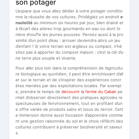
son potager
L’espace que vous allez dédier à votre potager conditio
nne la réussite de vos cultures. Privilégiez un endroit
e
nsoleillé
au minimum six heures par jour, bien drainé et
à l’écart des arbres trop gourmands en eau ou dont l’o
mbre étouffe les jeunes pousses. Pensez aussi à la pro
ximité d’un point d’eau : arroser deviendra alors un jeu
d’enfant ! Si votre terrain est argileux ou compact, n’hé
sitez pas à apporter du compost maison : c’est la clé d’u
ne terre plus souple et vivante.
Pour aller plus loin dans la compréhension de l’agricultu
re biologique au quotidien, il peut être enrichissant d’all
er sur le terrain et de s’inspirer des expériences concr
ètes menées par des exploitations locales. Par exempl
e, prendre le temps de
découvrir la ferme du Caban
pe
rmet d’observer directement des pratiques agricoles re
spectueuses de l’environnement, tout en profitant d’un
e offre variée de produits sains et issus du terroir. Cett
e immersion donne aussi l’occasion d’apprendre comme
nt une gestion raisonnée du sol et le choix réfléchi des
cultures contribuent à préserver biodiversité et saveur
s.