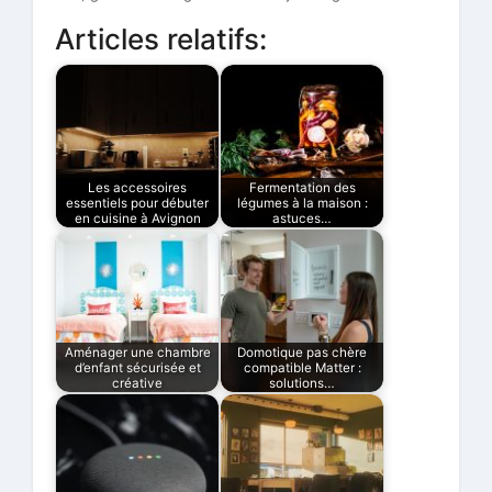
Articles relatifs:
Les accessoires
Fermentation des
essentiels pour débuter
légumes à la maison :
en cuisine à Avignon
astuces…
Aménager une chambre
Domotique pas chère
d’enfant sécurisée et
compatible Matter :
créative
solutions…