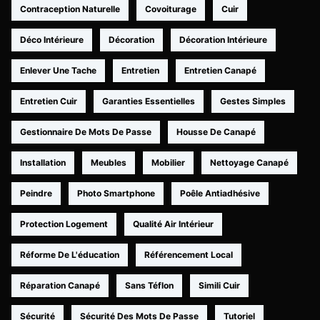
Contraception Naturelle
Covoiturage
Cuir
Déco Intérieure
Décoration
Décoration Intérieure
Enlever Une Tache
Entretien
Entretien Canapé
Entretien Cuir
Garanties Essentielles
Gestes Simples
Gestionnaire De Mots De Passe
Housse De Canapé
Installation
Meubles
Mobilier
Nettoyage Canapé
Peindre
Photo Smartphone
Poêle Antiadhésive
Protection Logement
Qualité Air Intérieur
Réforme De L'éducation
Référencement Local
Réparation Canapé
Sans Téflon
Simili Cuir
Sécurité
Sécurité Des Mots De Passe
Tutoriel