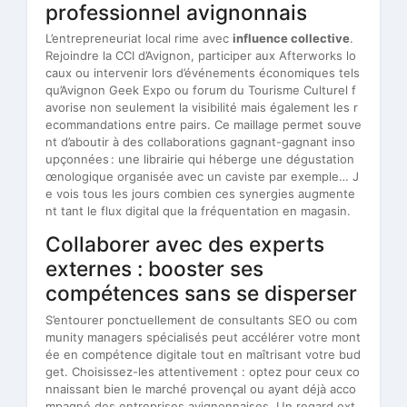
professionnel avignonnais
L’entrepreneuriat local rime avec
influence collective
.
Rejoindre la CCI d’Avignon, participer aux Afterworks lo
caux ou intervenir lors d’événements économiques tels
qu’Avignon Geek Expo ou forum du Tourisme Culturel f
avorise non seulement la visibilité mais également les r
ecommandations entre pairs. Ce maillage permet souve
nt d’aboutir à des collaborations gagnant-gagnant inso
upçonnées : une librairie qui héberge une dégustation
œnologique organisée avec un caviste par exemple… J
e vois tous les jours combien ces synergies augmente
nt tant le flux digital que la fréquentation en magasin.
Collaborer avec des experts
externes : booster ses
compétences sans se disperser
S’entourer ponctuellement de consultants SEO ou com
munity managers spécialisés peut accélérer votre mont
ée en compétence digitale tout en maîtrisant votre bud
get. Choisissez-les attentivement : optez pour ceux co
nnaissant bien le marché provençal ou ayant déjà acco
mpagné des entreprises avignonnaises. Un regard ext