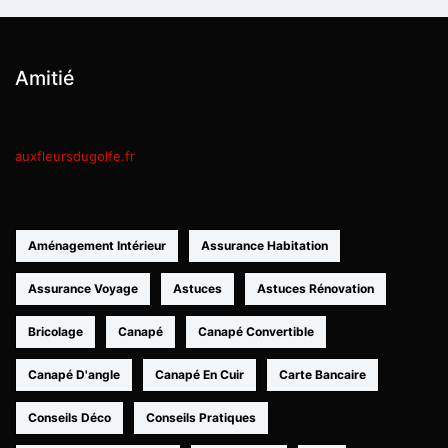
Amitié
auxfleursdugolfe.fr
Aménagement Intérieur
Assurance Habitation
Assurance Voyage
Astuces
Astuces Rénovation
Bricolage
Canapé
Canapé Convertible
Canapé D'angle
Canapé En Cuir
Carte Bancaire
Conseils Déco
Conseils Pratiques