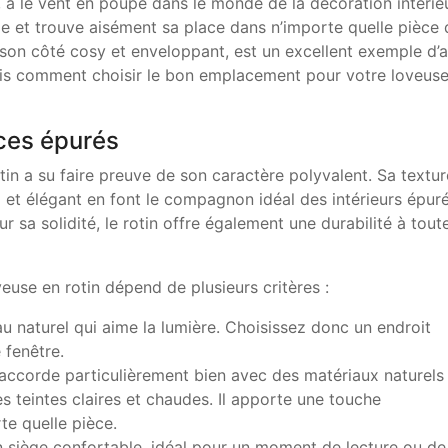
le, a le vent en poupe dans le monde de la décoration intérie
tage et trouve aisément sa place dans n’importe quelle pièce 
 son côté cosy et enveloppant, est un excellent exemple d’a
ais comment choisir le bon emplacement pour votre loveus
aces épurés
otin a su faire preuve de son caractère polyvalent. Sa textur
 et élégant en font le compagnon idéal des intérieurs épur
sa solidité, le rotin offre également une durabilité à tout
euse en rotin dépend de plusieurs critères :
iau naturel qui aime la lumière. Choisissez donc un endroit
 fenêtre.
s’accorde particulièrement bien avec des matériaux naturels
 teintes claires et chaudes. Il apporte une touche
te quelle pièce.
un siège confortable, idéal pour un moment de lecture ou de