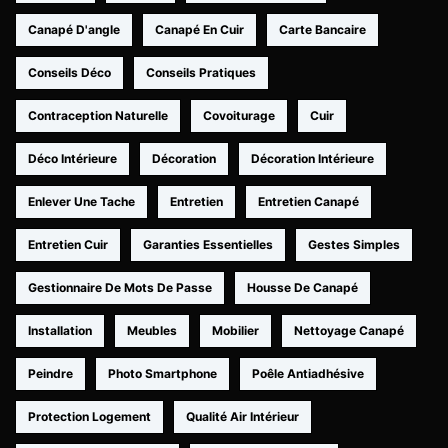
Canapé D'angle
Canapé En Cuir
Carte Bancaire
Conseils Déco
Conseils Pratiques
Contraception Naturelle
Covoiturage
Cuir
Déco Intérieure
Décoration
Décoration Intérieure
Enlever Une Tache
Entretien
Entretien Canapé
Entretien Cuir
Garanties Essentielles
Gestes Simples
Gestionnaire De Mots De Passe
Housse De Canapé
Installation
Meubles
Mobilier
Nettoyage Canapé
Peindre
Photo Smartphone
Poêle Antiadhésive
Protection Logement
Qualité Air Intérieur