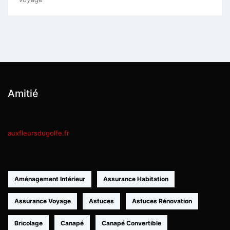
Amitié
auxfleursdugolfe.fr
Aménagement Intérieur
Assurance Habitation
Assurance Voyage
Astuces
Astuces Rénovation
Bricolage
Canapé
Canapé Convertible