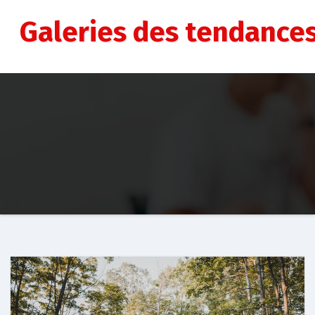
Aller
au
Galeries des tendance
contenu