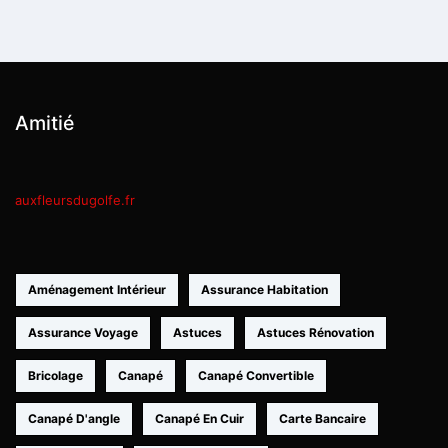
Amitié
auxfleursdugolfe.fr
Aménagement Intérieur
Assurance Habitation
Assurance Voyage
Astuces
Astuces Rénovation
Bricolage
Canapé
Canapé Convertible
Canapé D'angle
Canapé En Cuir
Carte Bancaire