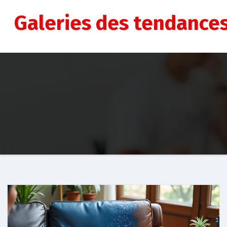
Aller
au
Galeries des tendance
contenu