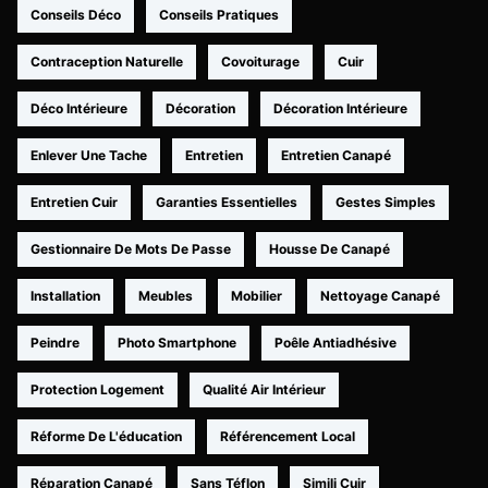
Conseils Déco
Conseils Pratiques
Contraception Naturelle
Covoiturage
Cuir
Déco Intérieure
Décoration
Décoration Intérieure
Enlever Une Tache
Entretien
Entretien Canapé
Entretien Cuir
Garanties Essentielles
Gestes Simples
Gestionnaire De Mots De Passe
Housse De Canapé
Installation
Meubles
Mobilier
Nettoyage Canapé
Peindre
Photo Smartphone
Poêle Antiadhésive
Protection Logement
Qualité Air Intérieur
Réforme De L'éducation
Référencement Local
Réparation Canapé
Sans Téflon
Simili Cuir