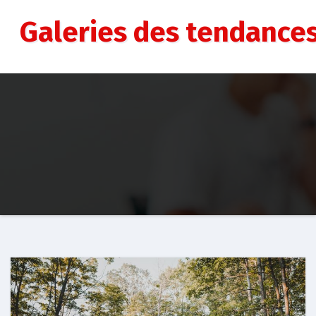
Aller
au
Galeries des tendance
contenu