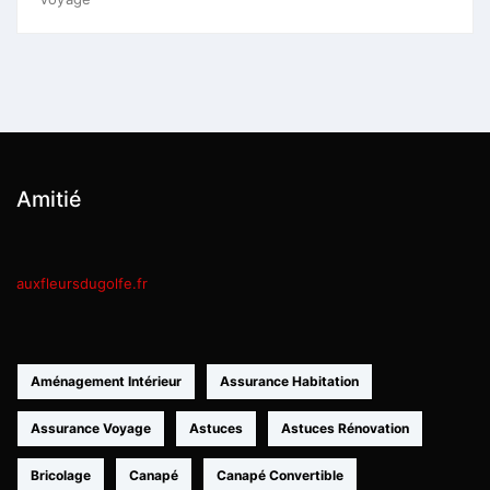
Amitié
auxfleursdugolfe.fr
Aménagement Intérieur
Assurance Habitation
Assurance Voyage
Astuces
Astuces Rénovation
Bricolage
Canapé
Canapé Convertible