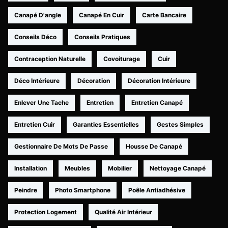
Canapé D'angle
Canapé En Cuir
Carte Bancaire
Conseils Déco
Conseils Pratiques
Contraception Naturelle
Covoiturage
Cuir
Déco Intérieure
Décoration
Décoration Intérieure
Enlever Une Tache
Entretien
Entretien Canapé
Entretien Cuir
Garanties Essentielles
Gestes Simples
Gestionnaire De Mots De Passe
Housse De Canapé
Installation
Meubles
Mobilier
Nettoyage Canapé
Peindre
Photo Smartphone
Poêle Antiadhésive
Protection Logement
Qualité Air Intérieur