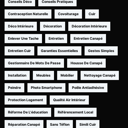
Conseils Déco
Conseils Pratiques
Contraception Naturelle
Covoiturage
Cuir
Déco Intérieure
Décoration
Décoration Intérieure
Enlever Une Tache
Entretien
Entretien Canapé
Entretien Cuir
Garanties Essentielles
Gestes Simples
Gestionnaire De Mots De Passe
Housse De Canapé
Installation
Meubles
Mobilier
Nettoyage Canapé
Peindre
Photo Smartphone
Poêle Antiadhésive
Protection Logement
Qualité Air Intérieur
Réforme De L'éducation
Référencement Local
Réparation Canapé
Sans Téflon
Simili Cuir