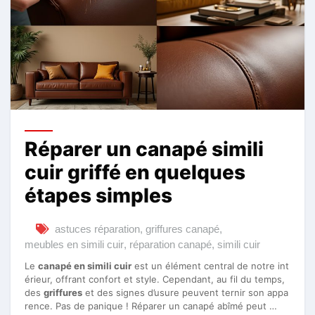
Réparer un canapé simili
cuir griffé en quelques
étapes simples
astuces réparation
,
griffures canapé
,
meubles en simili cuir
,
réparation canapé
,
simili cuir
Le
canapé en simili cuir
est un élément central de notre int
érieur, offrant confort et style. Cependant, au fil du temps,
des
griffures
et des signes d’usure peuvent ternir son appa
rence. Pas de panique ! Réparer un canapé abîmé peut …