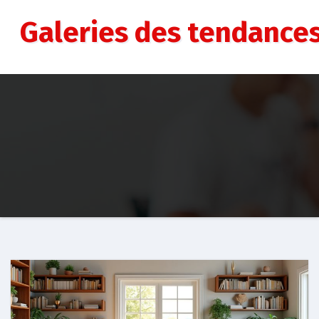
Aller
au
Galeries des tendance
contenu