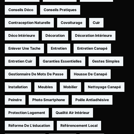
Conseils Déco
Conseils Pratiques
Contraception Naturelle
Covoiturage
Cuir
Déco Intérieure
Décoration
Décoration Intérieure
Enlever Une Tache
Entretien
Entretien Canapé
Entretien Cuir
Garanties Essentielles
Gestes Simples
Gestionnaire De Mots De Passe
Housse De Canapé
Installation
Meubles
Mobilier
Nettoyage Canapé
Peindre
Photo Smartphone
Poêle Antiadhésive
Protection Logement
Qualité Air Intérieur
Réforme De L'éducation
Référencement Local