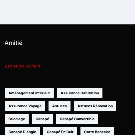
Amitié
auxfleursdugolfe.fr
Aménagement Intérieur
Assurance Habitation
Assurance Voyage
Astuces
Astuces Rénovation
Bricolage
Canapé
Canapé Convertible
Canapé D'angle
Canapé En Cuir
Carte Bancaire