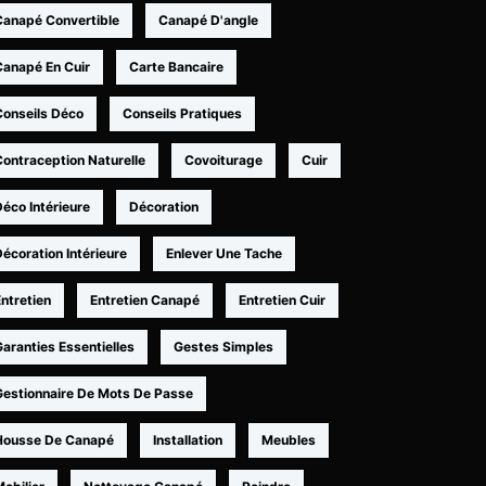
Canapé Convertible
Canapé D'angle
Canapé En Cuir
Carte Bancaire
Conseils Déco
Conseils Pratiques
Contraception Naturelle
Covoiturage
Cuir
éco Intérieure
Décoration
écoration Intérieure
Enlever Une Tache
ntretien
Entretien Canapé
Entretien Cuir
aranties Essentielles
Gestes Simples
Gestionnaire De Mots De Passe
Housse De Canapé
Installation
Meubles