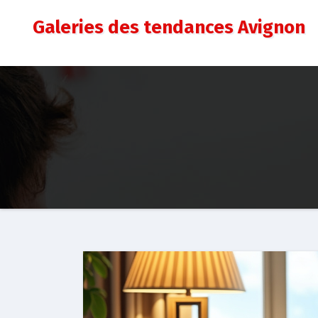
Aller
Galeries des tendances Avignon
au
contenu