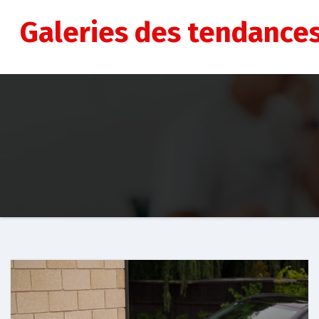
Aller
au
Galeries des tendance
contenu