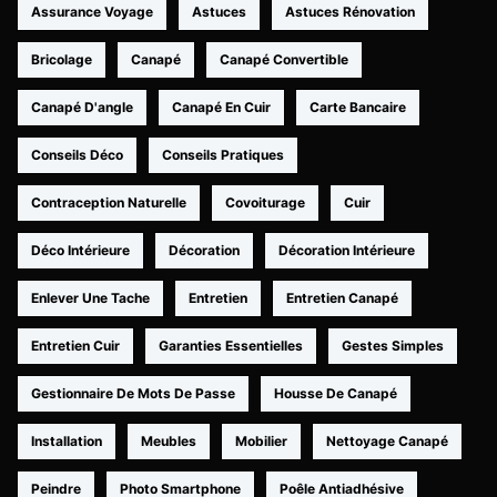
Assurance Voyage
Astuces
Astuces Rénovation
Bricolage
Canapé
Canapé Convertible
Canapé D'angle
Canapé En Cuir
Carte Bancaire
Conseils Déco
Conseils Pratiques
Contraception Naturelle
Covoiturage
Cuir
Déco Intérieure
Décoration
Décoration Intérieure
Enlever Une Tache
Entretien
Entretien Canapé
Entretien Cuir
Garanties Essentielles
Gestes Simples
Gestionnaire De Mots De Passe
Housse De Canapé
Installation
Meubles
Mobilier
Nettoyage Canapé
Peindre
Photo Smartphone
Poêle Antiadhésive