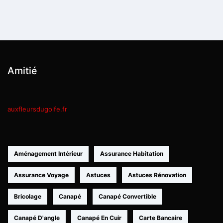
Amitié
auxfleursdugolfe.fr
Aménagement Intérieur
Assurance Habitation
Assurance Voyage
Astuces
Astuces Rénovation
Bricolage
Canapé
Canapé Convertible
Canapé D'angle
Canapé En Cuir
Carte Bancaire