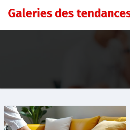
Aller
au
Galeries des tendance
contenu