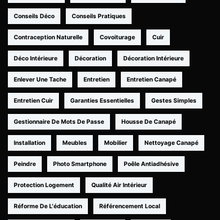
Conseils Déco
Conseils Pratiques
Contraception Naturelle
Covoiturage
Cuir
Déco Intérieure
Décoration
Décoration Intérieure
Enlever Une Tache
Entretien
Entretien Canapé
Entretien Cuir
Garanties Essentielles
Gestes Simples
Gestionnaire De Mots De Passe
Housse De Canapé
Installation
Meubles
Mobilier
Nettoyage Canapé
Peindre
Photo Smartphone
Poêle Antiadhésive
Protection Logement
Qualité Air Intérieur
Réforme De L'éducation
Référencement Local