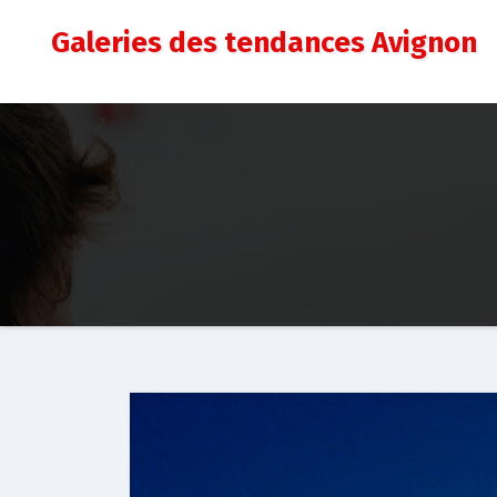
Aller
Galeries des tendances Avignon
au
contenu