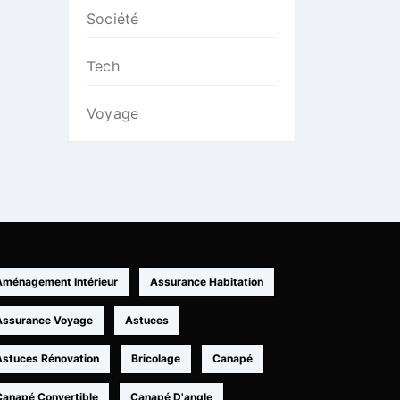
Société
Tech
Voyage
Aménagement Intérieur
Assurance Habitation
Assurance Voyage
Astuces
Astuces Rénovation
Bricolage
Canapé
Canapé Convertible
Canapé D'angle