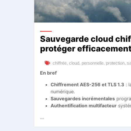
Sauvegarde cloud chif
protéger efficacement
chiffrée
,
cloud
,
personnelle
,
protection
,
s
En bref
Chiffrement AES-256 et TLS 1.3
: l
numérique.
Sauvegardes incrémentales
program
Authentification multifacteur
systém
…