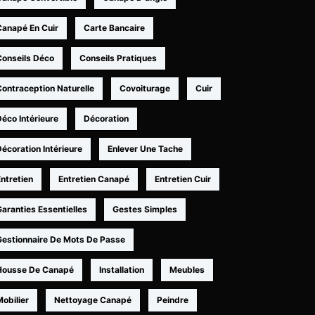
Canapé En Cuir
Carte Bancaire
Conseils Déco
Conseils Pratiques
Contraception Naturelle
Covoiturage
Cuir
éco Intérieure
Décoration
écoration Intérieure
Enlever Une Tache
ntretien
Entretien Canapé
Entretien Cuir
aranties Essentielles
Gestes Simples
Gestionnaire De Mots De Passe
Housse De Canapé
Installation
Meubles
obilier
Nettoyage Canapé
Peindre