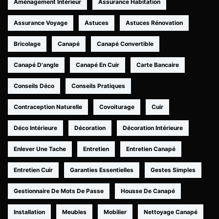
Aménagement Intérieur
Assurance Habitation
Assurance Voyage
Astuces
Astuces Rénovation
Bricolage
Canapé
Canapé Convertible
Canapé D'angle
Canapé En Cuir
Carte Bancaire
Conseils Déco
Conseils Pratiques
Contraception Naturelle
Covoiturage
Cuir
Déco Intérieure
Décoration
Décoration Intérieure
Enlever Une Tache
Entretien
Entretien Canapé
Entretien Cuir
Garanties Essentielles
Gestes Simples
Gestionnaire De Mots De Passe
Housse De Canapé
Installation
Meubles
Mobilier
Nettoyage Canapé