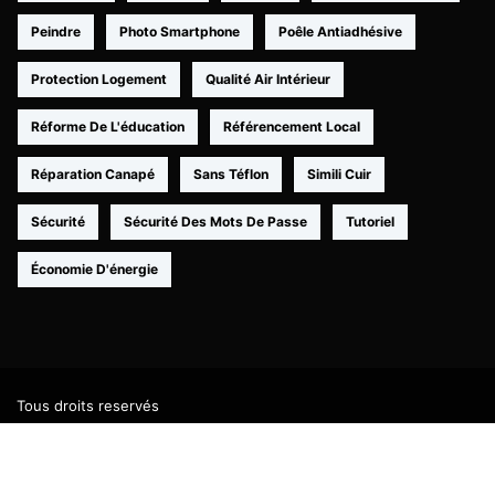
Peindre
Photo Smartphone
Poêle Antiadhésive
Protection Logement
Qualité Air Intérieur
Réforme De L'éducation
Référencement Local
Réparation Canapé
Sans Téflon
Simili Cuir
Sécurité
Sécurité Des Mots De Passe
Tutoriel
Économie D'énergie
Tous droits reservés