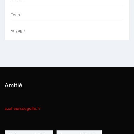
Tech
Voyage
Amitié
auxfleursdugolfe.fr