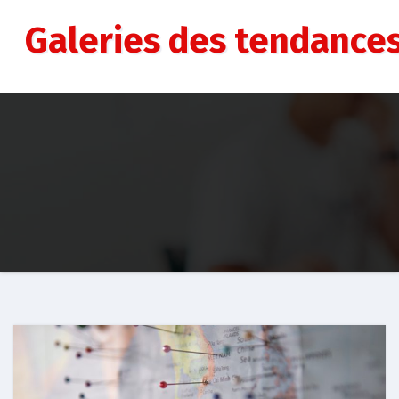
Aller
au
Galeries des tendance
contenu