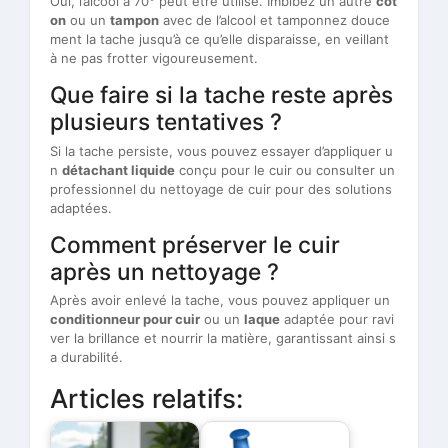
Oui, l’alcool à 70° peut être utilisé. Imbibez un autre
cot
on
ou un
tampon
avec de l’alcool et tamponnez douce
ment la tache jusqu’à ce qu’elle disparaisse, en veillant
à ne pas frotter vigoureusement.
Que faire si la tache reste après
plusieurs tentatives ?
Si la tache persiste, vous pouvez essayer d’appliquer u
n
détachant liquide
conçu pour le cuir ou consulter un
professionnel du nettoyage de cuir pour des solutions
adaptées.
Comment préserver le cuir
après un nettoyage ?
Après avoir enlevé la tache, vous pouvez appliquer un
conditionneur pour cuir
ou un
laque
adaptée pour ravi
ver la brillance et nourrir la matière, garantissant ainsi s
a durabilité.
Articles relatifs: