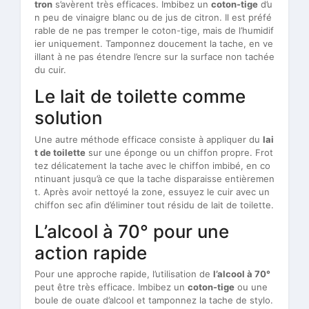
tron
s’avèrent très efficaces. Imbibez un
coton-tige
d’u
n peu de vinaigre blanc ou de jus de citron. Il est préfé
rable de ne pas tremper le coton-tige, mais de l’humidif
ier uniquement. Tamponnez doucement la tache, en ve
illant à ne pas étendre l’encre sur la surface non tachée
du cuir.
Le lait de toilette comme
solution
Une autre méthode efficace consiste à appliquer du
lai
t de toilette
sur une éponge ou un chiffon propre. Frot
tez délicatement la tache avec le chiffon imbibé, en co
ntinuant jusqu’à ce que la tache disparaisse entièremen
t. Après avoir nettoyé la zone, essuyez le cuir avec un
chiffon sec afin d’éliminer tout résidu de lait de toilette.
L’alcool à 70° pour une
action rapide
Pour une approche rapide, l’utilisation de
l’alcool à 70°
peut être très efficace. Imbibez un
coton-tige
ou une
boule de ouate d’alcool et tamponnez la tache de stylo.