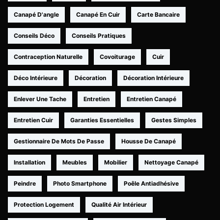
Canapé D'angle
Canapé En Cuir
Carte Bancaire
Conseils Déco
Conseils Pratiques
Contraception Naturelle
Covoiturage
Cuir
Déco Intérieure
Décoration
Décoration Intérieure
Enlever Une Tache
Entretien
Entretien Canapé
Entretien Cuir
Garanties Essentielles
Gestes Simples
Gestionnaire De Mots De Passe
Housse De Canapé
Installation
Meubles
Mobilier
Nettoyage Canapé
Peindre
Photo Smartphone
Poêle Antiadhésive
Protection Logement
Qualité Air Intérieur