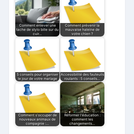
Comment enlever une
Comment prévenir la
tache de stylo bille sur du
mauvaise haleine de
cuir…
votre chien ?
5 conseils pour organiser
Accessibilité des fauteuils
le jour de votre mariage
roulants : 5 conseils…
Comment s'occuper de
Réformer l'éducation :
nouveaux animaux de
comment les
compagnie :…
changements…