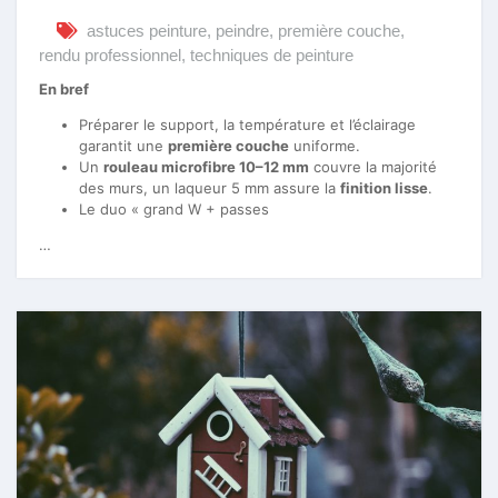
astuces peinture
,
peindre
,
première couche
,
rendu professionnel
,
techniques de peinture
En bref
Préparer le support, la température et l’éclairage
garantit une
première couche
uniforme.
Un
rouleau microfibre 10–12 mm
couvre la majorité
des murs, un laqueur 5 mm assure la
finition lisse
.
Le duo « grand W + passes
…