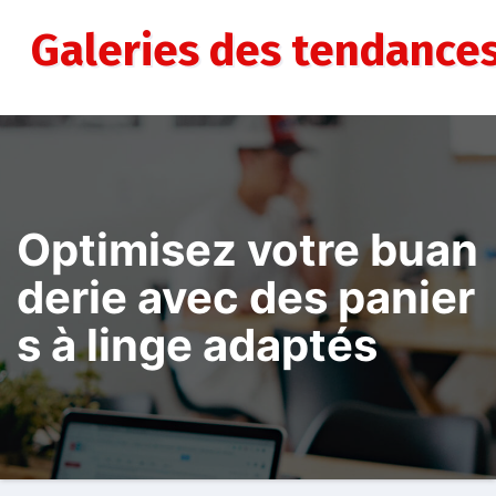
Aller
au
Galeries des tendance
contenu
Optimisez votre buan
derie avec des panier
s à linge adaptés