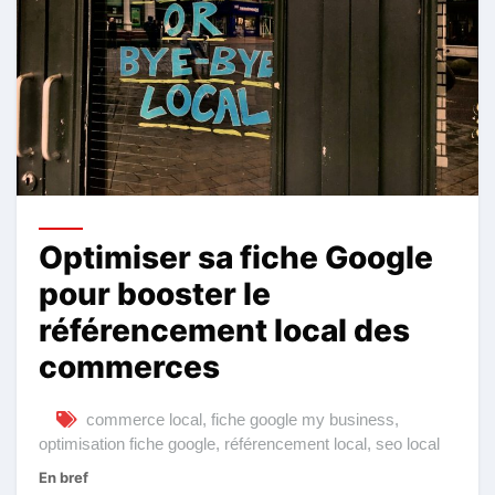
Optimiser sa fiche Google
pour booster le
référencement local des
commerces
commerce local
,
fiche google my business
,
optimisation fiche google
,
référencement local
,
seo local
En bref