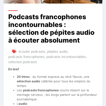
Podcasts francophones
incontournables :
sélection de pépites audio
à écouter absolument
écouter podcasts
,
pépites audio
,
podcasts francophones
,
podcasts incontournables
,
sélection podcasts
En bref
20 titres
: du format express au récit fleuve, une
sélection audio
calibrée pour tous les emplois du
temps.
Les
podcasts francophones
courts misent sur le
montage nerveux ; les longs parient sur la profondeur
journalistique.
L’
audio