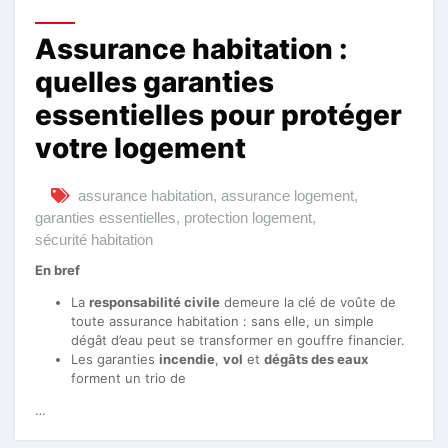
Assurance habitation :
quelles garanties
essentielles pour protéger
votre logement
assurance habitation
,
assurance logement
,
garanties essentielles
,
protection logement
,
sécurité habitation
En bref
La
responsabilité civile
demeure la clé de voûte de
toute assurance habitation : sans elle, un simple
dégât d’eau peut se transformer en gouffre financier.
Les garanties
incendie
,
vol
et
dégâts des eaux
forment un trio de
…