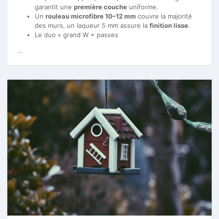
garantit une
première couche
uniforme.
Un
rouleau microfibre 10–12 mm
couvre la majorité
des murs, un laqueur 5 mm assure la
finition lisse
.
Le duo « grand W + passes
…