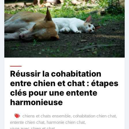
Réussir la cohabitation
entre chien et chat : étapes
clés pour une entente
harmonieuse
chiens et chats ensemble
,
cohabitation chien chat
,
entente chien chat
,
harmonie chien chat
,
vivre avec chien et chat