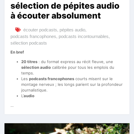
sélection de pépites audio
à écouter absolument
écouter podcasts
,
pépites audio
,
podcasts francophones
,
podcasts incontournables
,
sélection podcasts
En bref
20 titres
: du format express au récit fleuve, une
sélection audio
calibrée pour tous les emplois du
temps.
Les
podcasts francophones
courts misent sur le
montage nerveux ; les longs parient sur la profondeur
journalistique.
L’
audio
…