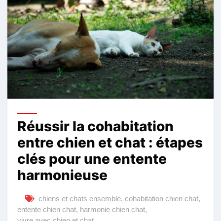
Réussir la cohabitation
entre chien et chat : étapes
clés pour une entente
harmonieuse
chiens et chats ensemble
,
cohabitation chien chat
,
entente chien chat
,
harmonie chien chat
,
vivre avec chien et chat