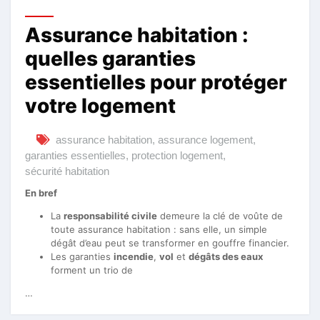
Assurance habitation :
quelles garanties
essentielles pour protéger
votre logement
assurance habitation
,
assurance logement
,
garanties essentielles
,
protection logement
,
sécurité habitation
En bref
La
responsabilité civile
demeure la clé de voûte de
toute assurance habitation : sans elle, un simple
dégât d’eau peut se transformer en gouffre financier.
Les garanties
incendie
,
vol
et
dégâts des eaux
forment un trio de
…