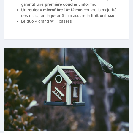
garantit une
première couche
uniforme.
Un
rouleau microfibre 10–12 mm
couvre la majorité
des murs, un laqueur 5 mm assure la
finition lisse
.
Le duo « grand W + passes
…