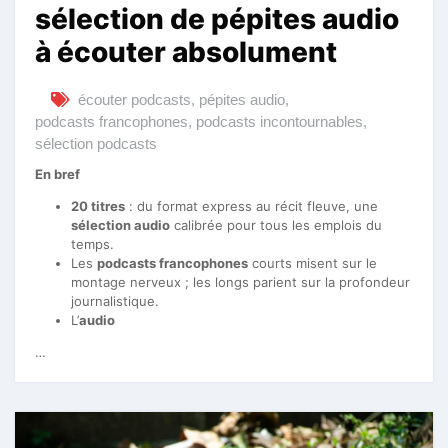
sélection de pépites audio
à écouter absolument
écouter podcasts
,
pépites audio
,
podcasts francophones
,
podcasts incontournables
,
sélection podcasts
En bref
20 titres
: du format express au récit fleuve, une
sélection audio
calibrée pour tous les emplois du
temps.
Les
podcasts francophones
courts misent sur le
montage nerveux ; les longs parient sur la profondeur
journalistique.
L’
audio
…