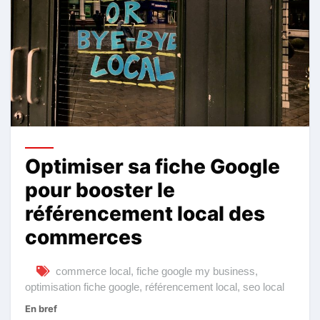
Optimiser sa fiche Google
pour booster le
référencement local des
commerces
commerce local
,
fiche google my business
,
optimisation fiche google
,
référencement local
,
seo local
En bref