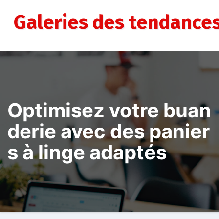
Aller
au
Galeries des tendance
contenu
Optimisez votre buan
derie avec des panier
s à linge adaptés