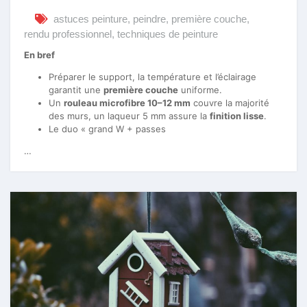
astuces peinture
,
peindre
,
première couche
,
rendu professionnel
,
techniques de peinture
En bref
Préparer le support, la température et l’éclairage
garantit une
première couche
uniforme.
Un
rouleau microfibre 10–12 mm
couvre la majorité
des murs, un laqueur 5 mm assure la
finition lisse
.
Le duo « grand W + passes
…