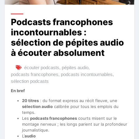
Podcasts francophones
incontournables :
sélection de pépites audio
à écouter absolument
écouter podcasts
,
pépites audio
,
podcasts francophones
,
podcasts incontournables
,
sélection podcasts
En bref
20 titres
: du format express au récit fleuve, une
sélection audio
calibrée pour tous les emplois du
temps.
Les
podcasts francophones
courts misent sur le
montage nerveux ; les longs parient sur la profondeur
journalistique.
L’
audio