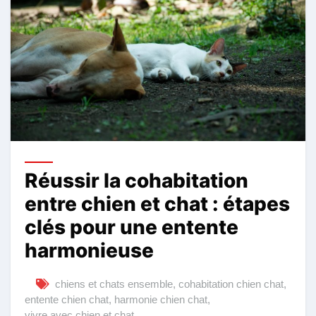
Réussir la cohabitation
entre chien et chat : étapes
clés pour une entente
harmonieuse
chiens et chats ensemble
,
cohabitation chien chat
,
entente chien chat
,
harmonie chien chat
,
vivre avec chien et chat