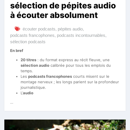
sélection de pépites audio
à écouter absolument
écouter podcasts
,
pépites audio
,
podcasts francophones
,
podcasts incontournables
,
sélection podcasts
En bref
20 titres
: du format express au récit fleuve, une
sélection audio
calibrée pour tous les emplois du
temps.
Les
podcasts francophones
courts misent sur le
montage nerveux ; les longs parient sur la profondeur
journalistique.
L’
audio
…