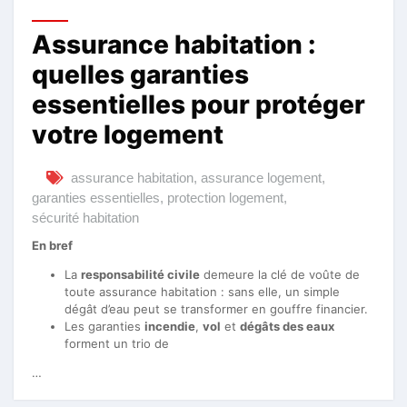
Assurance habitation :
quelles garanties
essentielles pour protéger
votre logement
assurance habitation
,
assurance logement
,
garanties essentielles
,
protection logement
,
sécurité habitation
En bref
La
responsabilité civile
demeure la clé de voûte de
toute assurance habitation : sans elle, un simple
dégât d’eau peut se transformer en gouffre financier.
Les garanties
incendie
,
vol
et
dégâts des eaux
forment un trio de
…