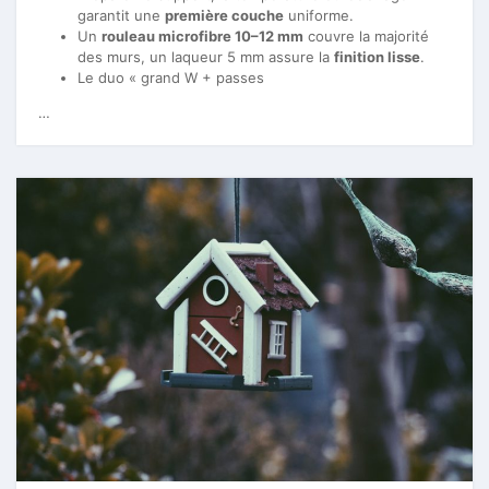
garantit une
première couche
uniforme.
Un
rouleau microfibre 10–12 mm
couvre la majorité
des murs, un laqueur 5 mm assure la
finition lisse
.
Le duo « grand W + passes
…