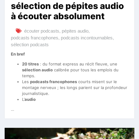
sélection de pépites audio
à écouter absolument
écouter podcasts
,
pépites audio
,
podcasts francophones
,
podcasts incontournables
,
sélection podcasts
En bref
20 titres
: du format express au récit fleuve, une
sélection audio
calibrée pour tous les emplois du
temps.
Les
podcasts francophones
courts misent sur le
montage nerveux ; les longs parient sur la profondeur
journalistique.
L’
audio
…