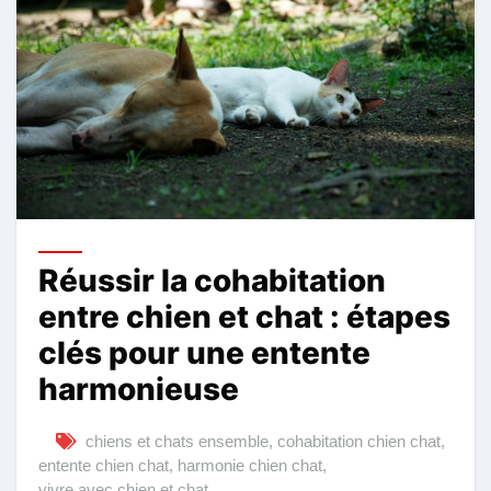
Réussir la cohabitation
entre chien et chat : étapes
clés pour une entente
harmonieuse
chiens et chats ensemble
,
cohabitation chien chat
,
entente chien chat
,
harmonie chien chat
,
vivre avec chien et chat