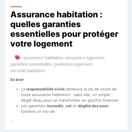
Assurance habitation :
quelles garanties
essentielles pour protéger
votre logement
assurance habitation
,
assurance logement
,
garanties essentielles
,
protection logement
,
sécurité habitation
En bref
La
responsabilité civile
demeure la clé de voûte de
toute assurance habitation : sans elle, un simple
dégât d’eau peut se transformer en gouffre financier.
Les garanties
incendie
,
vol
et
dégâts des eaux
forment un trio de
…