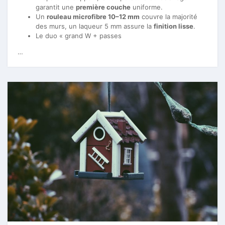
garantit une
première couche
uniforme.
Un
rouleau microfibre 10–12 mm
couvre la majorité
des murs, un laqueur 5 mm assure la
finition lisse
.
Le duo « grand W + passes
…