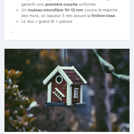
garantit une
première couche
uniforme.
Un
rouleau microfibre 10–12 mm
couvre la majorité
des murs, un laqueur 5 mm assure la
finition lisse
.
Le duo « grand W + passes
…