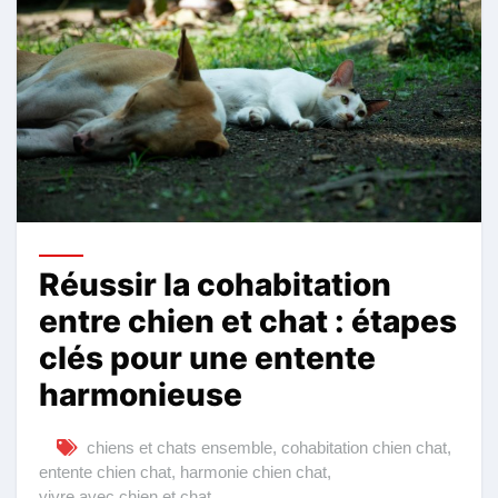
Réussir la cohabitation
entre chien et chat : étapes
clés pour une entente
harmonieuse
chiens et chats ensemble
,
cohabitation chien chat
,
entente chien chat
,
harmonie chien chat
,
vivre avec chien et chat