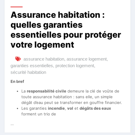
Assurance habitation :
quelles garanties
essentielles pour protéger
votre logement
assurance habitation
,
assurance logement
,
garanties essentielles
,
protection logement
,
sécurité habitation
En bref
La
responsabilité civile
demeure la clé de voûte de
toute assurance habitation : sans elle, un simple
dégât d’eau peut se transformer en gouffre financier.
Les garanties
incendie
,
vol
et
dégâts des eaux
forment un trio de
…