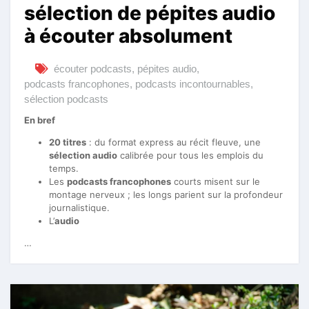
sélection de pépites audio
à écouter absolument
écouter podcasts
,
pépites audio
,
podcasts francophones
,
podcasts incontournables
,
sélection podcasts
En bref
20 titres
: du format express au récit fleuve, une
sélection audio
calibrée pour tous les emplois du
temps.
Les
podcasts francophones
courts misent sur le
montage nerveux ; les longs parient sur la profondeur
journalistique.
L’
audio
…