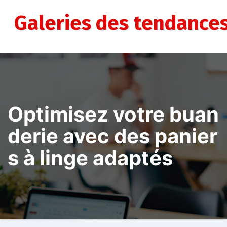
Aller
au
Galeries des tendance
contenu
Optimisez votre buan
derie avec des panier
s à linge adaptés