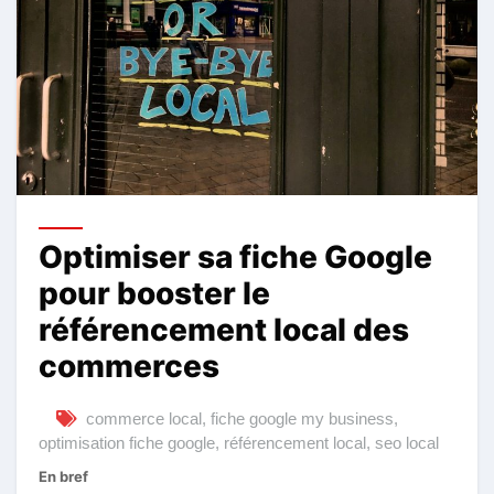
Optimiser sa fiche Google
pour booster le
référencement local des
commerces
commerce local
,
fiche google my business
,
optimisation fiche google
,
référencement local
,
seo local
En bref