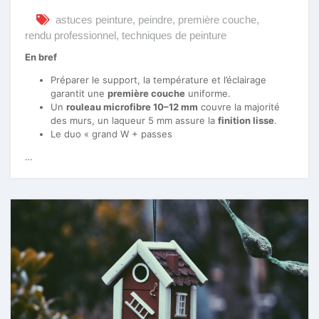
astuces peinture
,
peindre
,
première couche
,
rendu professionnel
,
techniques de peinture
En bref
Préparer le support, la température et l’éclairage
garantit une
première couche
uniforme.
Un
rouleau microfibre 10–12 mm
couvre la majorité
des murs, un laqueur 5 mm assure la
finition lisse
.
Le duo « grand W + passes
…