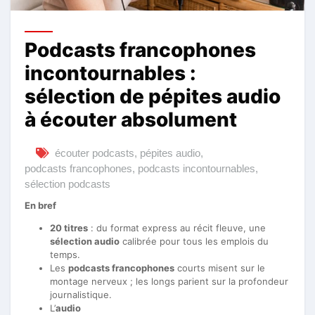
Podcasts francophones
incontournables :
sélection de pépites audio
à écouter absolument
écouter podcasts
,
pépites audio
,
podcasts francophones
,
podcasts incontournables
,
sélection podcasts
En bref
20 titres
: du format express au récit fleuve, une
sélection audio
calibrée pour tous les emplois du
temps.
Les
podcasts francophones
courts misent sur le
montage nerveux ; les longs parient sur la profondeur
journalistique.
L’
audio