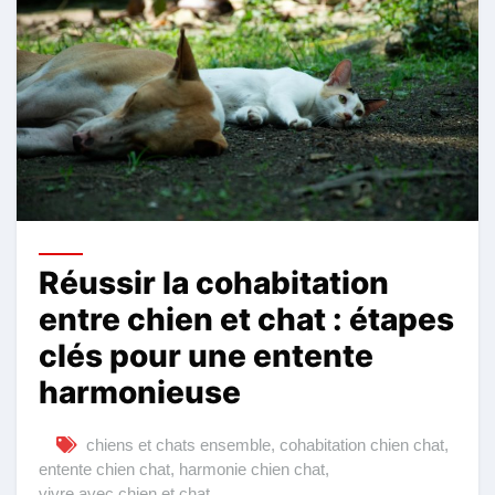
Réussir la cohabitation
entre chien et chat : étapes
clés pour une entente
harmonieuse
chiens et chats ensemble
,
cohabitation chien chat
,
entente chien chat
,
harmonie chien chat
,
vivre avec chien et chat