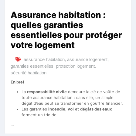
Assurance habitation :
quelles garanties
essentielles pour protéger
votre logement
assurance habitation
,
assurance logement
,
garanties essentielles
,
protection logement
,
sécurité habitation
En bref
La
responsabilité civile
demeure la clé de voûte de
toute assurance habitation : sans elle, un simple
dégât d’eau peut se transformer en gouffre financier.
Les garanties
incendie
,
vol
et
dégâts des eaux
forment un trio de
…