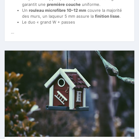
garantit une
première couche
uniforme.
Un
rouleau microfibre 10–12 mm
couvre la majorité
des murs, un laqueur 5 mm assure la
finition lisse
.
Le duo « grand W + passes
…