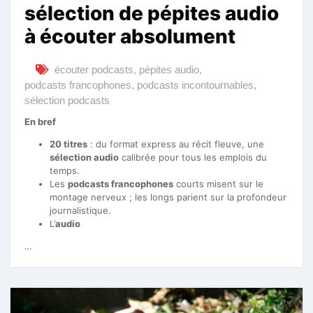
sélection de pépites audio
à écouter absolument
écouter podcasts
,
pépites audio
,
podcasts francophones
,
podcasts incontournables
,
sélection podcasts
En bref
20 titres
: du format express au récit fleuve, une
sélection audio
calibrée pour tous les emplois du
temps.
Les
podcasts francophones
courts misent sur le
montage nerveux ; les longs parient sur la profondeur
journalistique.
L’
audio
…