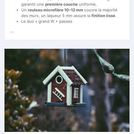
garantit une
première couche
uniforme.
Un
rouleau microfibre 10–12 mm
couvre la majorité
des murs, un laqueur 5 mm assure la
finition lisse
.
Le duo « grand W + passes
…