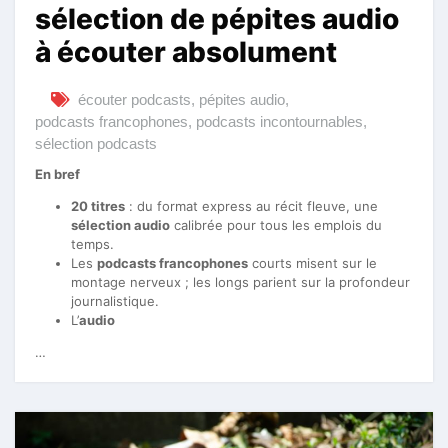
sélection de pépites audio
à écouter absolument
écouter podcasts
,
pépites audio
,
podcasts francophones
,
podcasts incontournables
,
sélection podcasts
En bref
20 titres
: du format express au récit fleuve, une
sélection audio
calibrée pour tous les emplois du
temps.
Les
podcasts francophones
courts misent sur le
montage nerveux ; les longs parient sur la profondeur
journalistique.
L’
audio
…