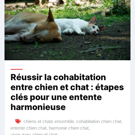
Réussir la cohabitation
entre chien et chat : étapes
clés pour une entente
harmonieuse
chiens et chats ensemble
,
cohabitation chien chat
,
entente chien chat
,
harmonie chien chat
,
vivre avec chien et chat