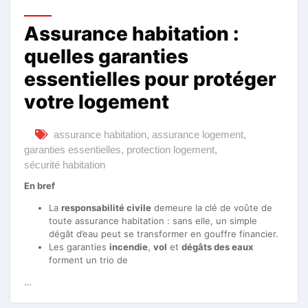
Assurance habitation :
quelles garanties
essentielles pour protéger
votre logement
assurance habitation
,
assurance logement
,
garanties essentielles
,
protection logement
,
sécurité habitation
En bref
La
responsabilité civile
demeure la clé de voûte de
toute assurance habitation : sans elle, un simple
dégât d’eau peut se transformer en gouffre financier.
Les garanties
incendie
,
vol
et
dégâts des eaux
forment un trio de
…