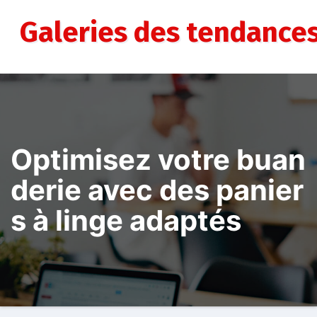
Aller
au
Galeries des tendance
contenu
Optimisez votre buan
derie avec des panier
s à linge adaptés