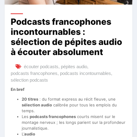
Podcasts francophones
incontournables :
sélection de pépites audio
à écouter absolument
écouter podcasts
,
pépites audio
,
podcasts francophones
,
podcasts incontournables
,
sélection podcasts
En bref
20 titres
: du format express au récit fleuve, une
sélection audio
calibrée pour tous les emplois du
temps.
Les
podcasts francophones
courts misent sur le
montage nerveux ; les longs parient sur la profondeur
journalistique.
L’
audio