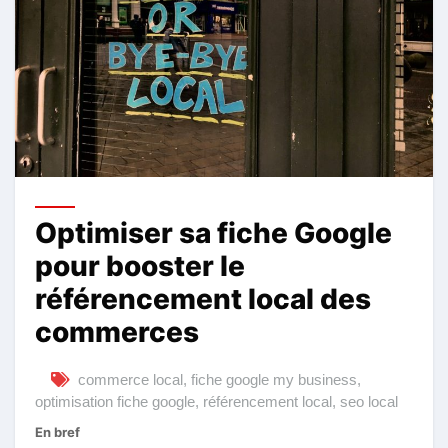
Optimiser sa fiche Google
pour booster le
référencement local des
commerces
commerce local
,
fiche google my business
,
optimisation fiche google
,
référencement local
,
seo local
En bref