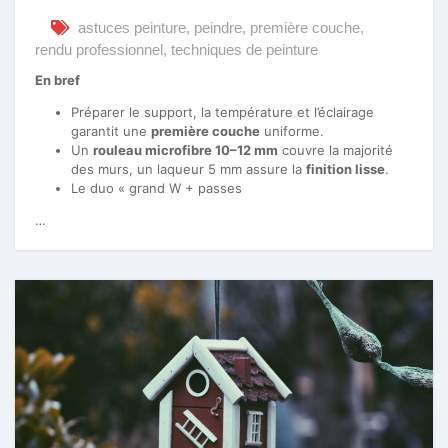
astuces peinture
,
peindre
,
première couche
,
rendu professionnel
,
techniques de peinture
En bref
Préparer le support, la température et l’éclairage
garantit une
première couche
uniforme.
Un
rouleau microfibre 10–12 mm
couvre la majorité
des murs, un laqueur 5 mm assure la
finition lisse
.
Le duo « grand W + passes
…