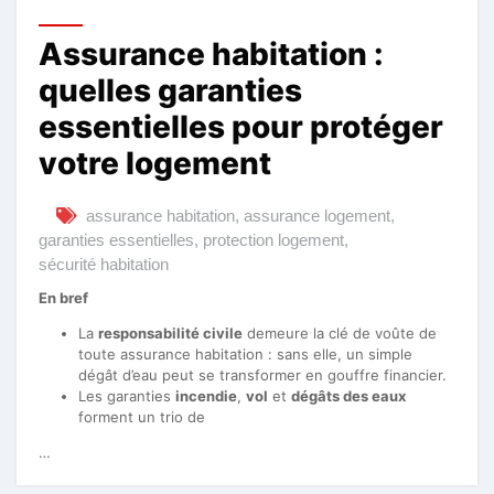
Assurance habitation :
quelles garanties
essentielles pour protéger
votre logement
assurance habitation
,
assurance logement
,
garanties essentielles
,
protection logement
,
sécurité habitation
En bref
La
responsabilité civile
demeure la clé de voûte de
toute assurance habitation : sans elle, un simple
dégât d’eau peut se transformer en gouffre financier.
Les garanties
incendie
,
vol
et
dégâts des eaux
forment un trio de
…