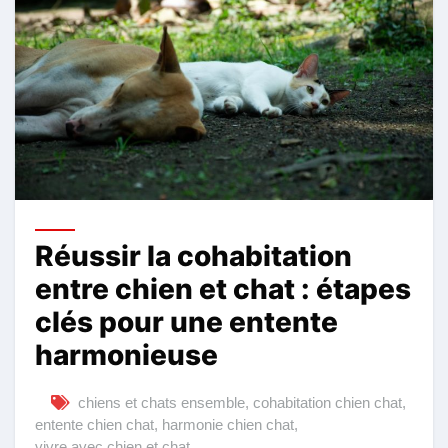
Réussir la cohabitation
entre chien et chat : étapes
clés pour une entente
harmonieuse
chiens et chats ensemble
,
cohabitation chien chat
,
entente chien chat
,
harmonie chien chat
,
vivre avec chien et chat