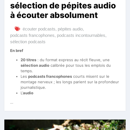
sélection de pépites audio
à écouter absolument
écouter podcasts
,
pépites audio
,
podcasts francophones
,
podcasts incontournables
,
sélection podcasts
En bref
20 titres
: du format express au récit fleuve, une
sélection audio
calibrée pour tous les emplois du
temps.
Les
podcasts francophones
courts misent sur le
montage nerveux ; les longs parient sur la profondeur
journalistique.
L’
audio
…