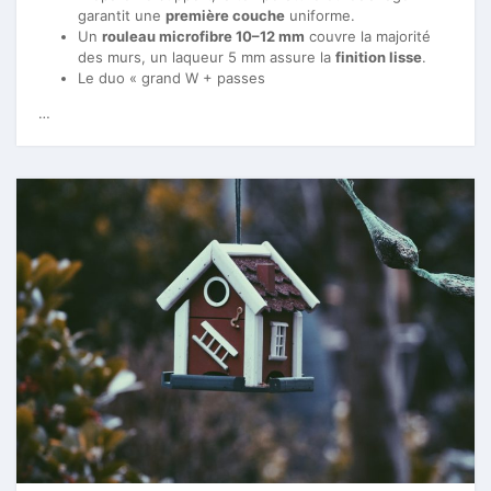
garantit une
première couche
uniforme.
Un
rouleau microfibre 10–12 mm
couvre la majorité
des murs, un laqueur 5 mm assure la
finition lisse
.
Le duo « grand W + passes
…