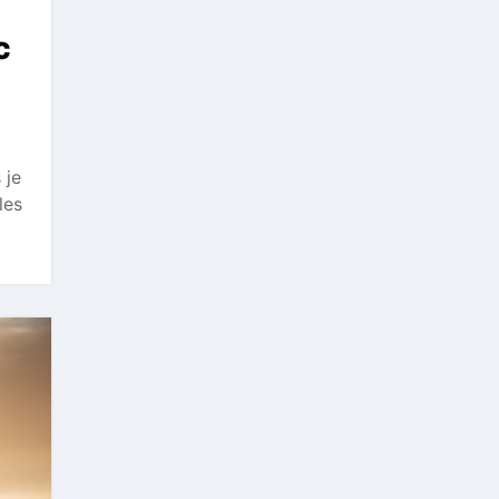
c
 je
les