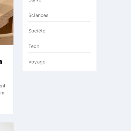
Sciences
Société
Tech
n
Voyage
ent
aim