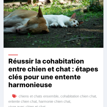
Réussir la cohabitation
entre chien et chat : étapes
clés pour une entente
harmonieuse
chiens et chats ensemble
,
cohabitation chien chat
,
entente chien chat
,
harmonie chien chat
,
vivre avec chien et chat