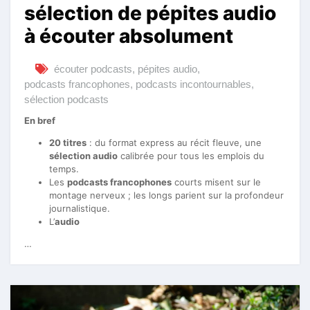
sélection de pépites audio
à écouter absolument
écouter podcasts
,
pépites audio
,
podcasts francophones
,
podcasts incontournables
,
sélection podcasts
En bref
20 titres
: du format express au récit fleuve, une
sélection audio
calibrée pour tous les emplois du
temps.
Les
podcasts francophones
courts misent sur le
montage nerveux ; les longs parient sur la profondeur
journalistique.
L’
audio
…