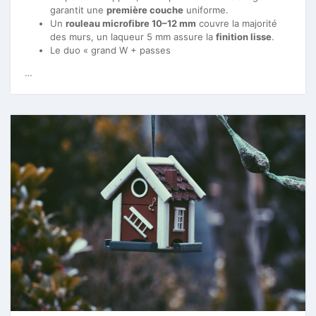
garantit une
première couche
uniforme.
Un
rouleau microfibre 10–12 mm
couvre la majorité
des murs, un laqueur 5 mm assure la
finition lisse
.
Le duo « grand W + passes
…