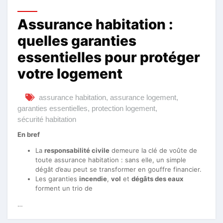
Assurance habitation :
quelles garanties
essentielles pour protéger
votre logement
assurance habitation
,
assurance logement
,
garanties essentielles
,
protection logement
,
sécurité habitation
En bref
La
responsabilité civile
demeure la clé de voûte de
toute assurance habitation : sans elle, un simple
dégât d’eau peut se transformer en gouffre financier.
Les garanties
incendie
,
vol
et
dégâts des eaux
forment un trio de
…