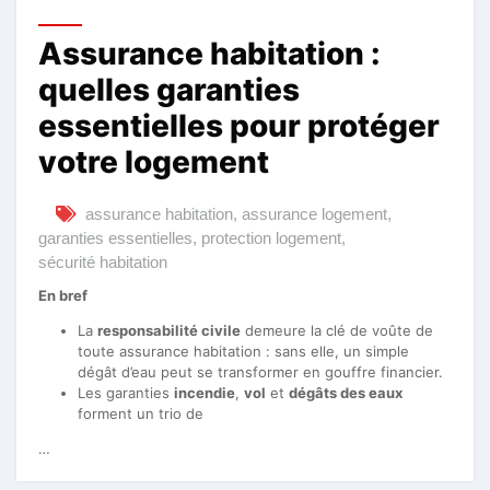
Assurance habitation :
quelles garanties
essentielles pour protéger
votre logement
assurance habitation
,
assurance logement
,
garanties essentielles
,
protection logement
,
sécurité habitation
En bref
La
responsabilité civile
demeure la clé de voûte de
toute assurance habitation : sans elle, un simple
dégât d’eau peut se transformer en gouffre financier.
Les garanties
incendie
,
vol
et
dégâts des eaux
forment un trio de
…