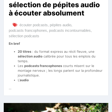
sélection de pépites audio
à écouter absolument
écouter podcasts
,
pépites audio
,
podcasts francophones
,
podcasts incontournables
,
sélection podcasts
En bref
20 titres
: du format express au récit fleuve, une
sélection audio
calibrée pour tous les emplois du
temps.
Les
podcasts francophones
courts misent sur le
montage nerveux ; les longs parient sur la profondeur
journalistique.
L’
audio
…