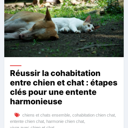
Réussir la cohabitation
entre chien et chat : étapes
clés pour une entente
harmonieuse
chiens et chats ensemble
,
cohabitation chien chat
,
entente chien chat
,
harmonie chien chat
,
vivre avec chien et chat