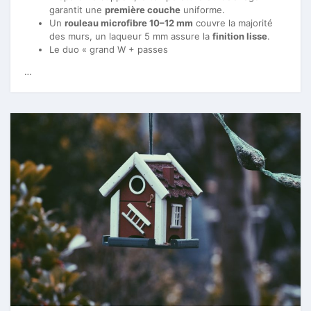
garantit une
première couche
uniforme.
Un
rouleau microfibre 10–12 mm
couvre la majorité
des murs, un laqueur 5 mm assure la
finition lisse
.
Le duo « grand W + passes
…