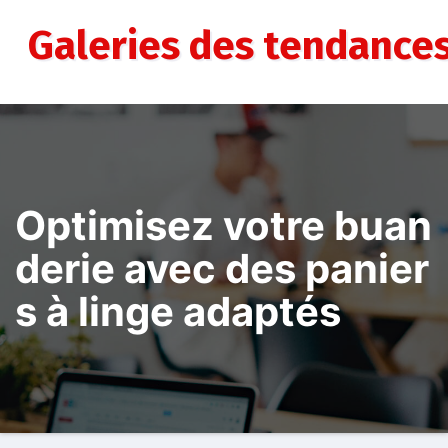
Aller
au
Galeries des tendance
contenu
Optimisez votre buan
derie avec des panier
s à linge adaptés