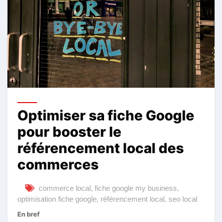
Optimiser sa fiche Google
pour booster le
référencement local des
commerces
commerce local
,
fiche google my business
,
optimisation fiche google
,
référencement local
,
seo local
En bref