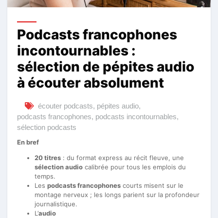
Podcasts francophones
incontournables :
sélection de pépites audio
à écouter absolument
écouter podcasts
,
pépites audio
,
podcasts francophones
,
podcasts incontournables
,
sélection podcasts
En bref
20 titres
: du format express au récit fleuve, une
sélection audio
calibrée pour tous les emplois du
temps.
Les
podcasts francophones
courts misent sur le
montage nerveux ; les longs parient sur la profondeur
journalistique.
L’
audio