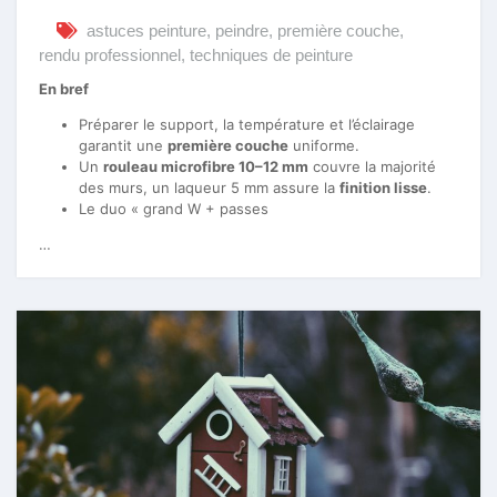
astuces peinture
,
peindre
,
première couche
,
rendu professionnel
,
techniques de peinture
En bref
Préparer le support, la température et l’éclairage
garantit une
première couche
uniforme.
Un
rouleau microfibre 10–12 mm
couvre la majorité
des murs, un laqueur 5 mm assure la
finition lisse
.
Le duo « grand W + passes
…