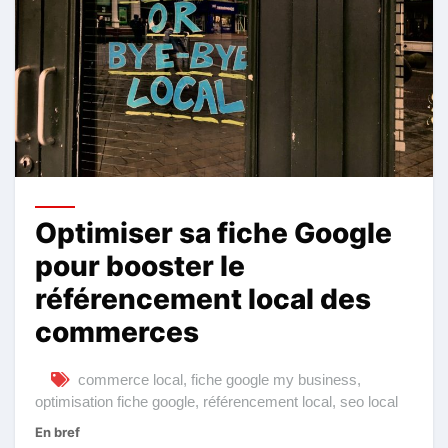
Optimiser sa fiche Google
pour booster le
référencement local des
commerces
commerce local
,
fiche google my business
,
optimisation fiche google
,
référencement local
,
seo local
En bref