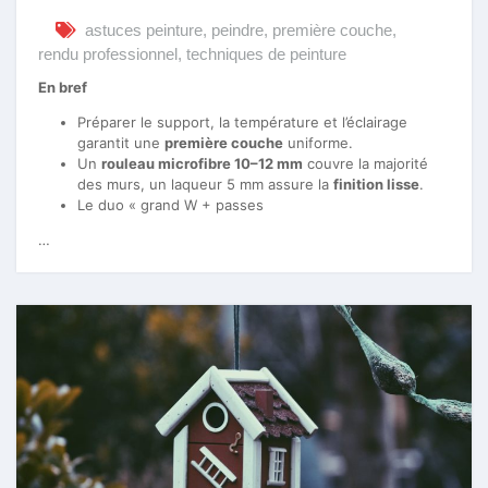
astuces peinture
,
peindre
,
première couche
,
rendu professionnel
,
techniques de peinture
En bref
Préparer le support, la température et l’éclairage
garantit une
première couche
uniforme.
Un
rouleau microfibre 10–12 mm
couvre la majorité
des murs, un laqueur 5 mm assure la
finition lisse
.
Le duo « grand W + passes
…