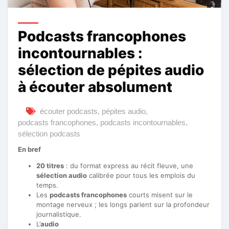
Podcasts francophones
incontournables :
sélection de pépites audio
à écouter absolument
écouter podcasts
,
pépites audio
,
podcasts francophones
,
podcasts incontournables
,
sélection podcasts
En bref
20 titres
: du format express au récit fleuve, une
sélection audio
calibrée pour tous les emplois du
temps.
Les
podcasts francophones
courts misent sur le
montage nerveux ; les longs parient sur la profondeur
journalistique.
L’
audio