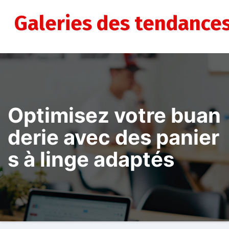
Aller
au
Galeries des tendance
contenu
Optimisez votre buan
derie avec des panier
s à linge adaptés