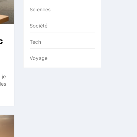
Sciences
Société
c
Tech
Voyage
 je
les